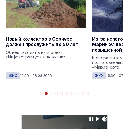
Новый коллектор в Сернуре
Из-за непогод
должен прослужить до 50 лет
Марий Эл пере
повышенной го
Объект входит в нацпроект
«Инфраструктура для жизни».
К оперативному 
подготовлены 57 
«Мариэнерго».
ЖКХ
15:50 08.08.2026
ЖКХ
15:30 07.08