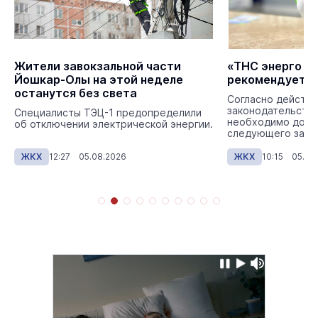
Жители завокзальной части
«ТНС энерго М
Йошкар-Олы на этой неделе
рекомендует н
останутся без света
Согласно действ
законодательству
Специалисты ТЭЦ-1 предопределили
необходимо до 15
об отключении электрической энергии.
следующего за р
ЖКХ
12:27 05.08.2026
ЖКХ
10:15 05.08