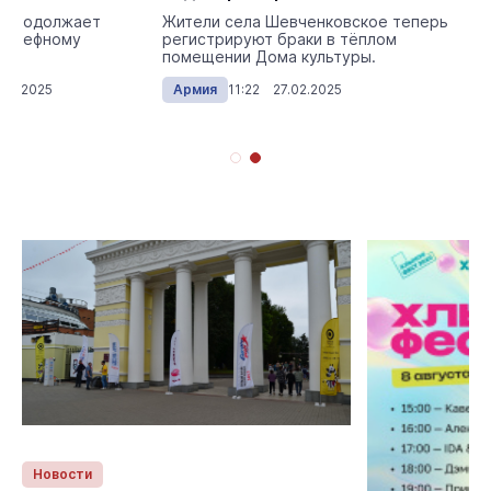
л продолжает
Жители села Шевченковское теперь
одшефному
регистрируют браки в тёплом
помещении Дома культуры.
03.2025
Армия
11:22 27.02.2025
Новости