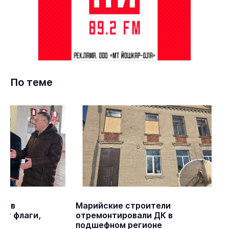
По теме
ла в
Марийские строители
уг флаги,
отремонтировали ДК в
подшефном регионе