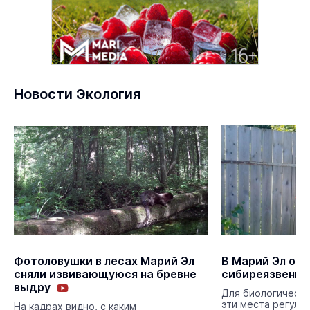
Новости Экология
Фотоловушки в лесах Марий Эл
В Марий Эл об
сняли извивающуюся на бревне
сибиреязвенны
выдру
Для биологическо
эти места регуля
На кадрах видно, с каким