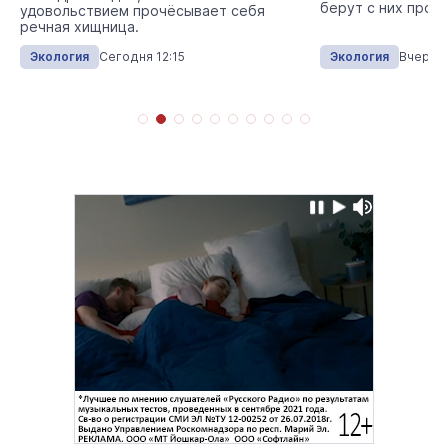
берут с них пробы
удовольствием прочёсывает себя
речная хищница.
Экология
Сегодня 12:15
Экология
Вчера 1