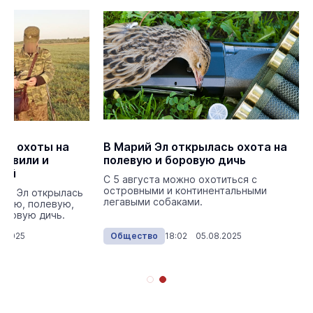
на охоты на
В Марий Эл открылась охота на
ыявили и
полевую и боровую дичь
лей
С 5 августа можно охотиться с
островными и континентальными
рий Эл открылась
легавыми собаками.
ющую, полевую,
оровую дичь.
8.2025
Общество
18:02 05.08.2025