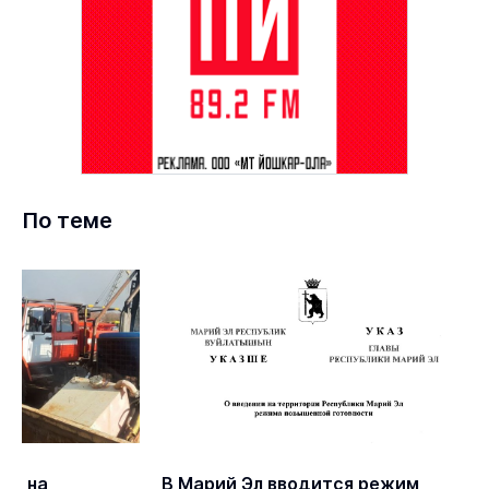
По теме
ют на
В Марий Эл вводится режим