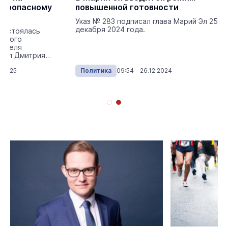
ароопасному
повышенной готовности
Указ № 283 подписал глава Марий Эл 25
декабря 2024 года.
состоялась
ервого
дателя
й Эл Дмитрия
.2025
Политика
09:54 26.12.2024