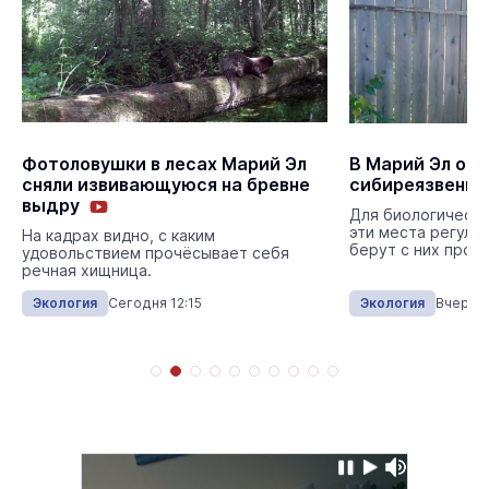
Фотоловушки в лесах Марий Эл
В Марий Эл об
сняли извивающуюся на бревне
сибиреязвенны
выдру
Для биологическо
эти места регуля
На кадрах видно, с каким
берут с них пробы
удовольствием прочёсывает себя
речная хищница.
Экология
Сегодня 12:15
Экология
Вчера 1