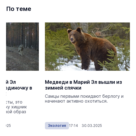
По теме
рий Эл
Медведи в Марий Эл вышли из
а-одиночку в
зимней спячки
ток
Самцы первыми покидают берлогу и
начинают активно охотиться.
листы, это
ольку хищник
очной образ
3.2025
Экология
17:14 30.03.2025