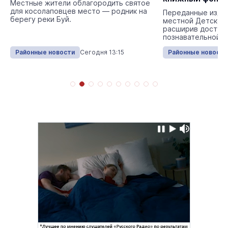
Местные жители облагородить святое
библиотеки в 
для косолаповцев место — родник на
Переданные изда
берегу реки Буй.
местной Детской 
расширив доступ 
познавательной л
Районные новости
Сегодня 13:15
Районные новости