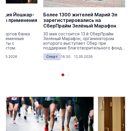
рация Йошкар-
Более 1300 жителей Марий Эл
еры применения
зарегистрировались на
я
СберПрайм Зелёный Марафон
правления
спертов банка
30 мая состоится 13 й СберПрайм
современные
Зелёный Марафон, организатором
аботы с
которого выступает Сбер при
лектом.
поддержке благотворительного фонда
«Вклад в будущее».
4.05.2026
Спорт
16:30 12.05.2026