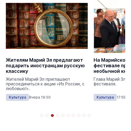
Жителям Марий Эл предлагают
На Марийском
подарить иностранцам русскую
фестивале про
классику
необычной кни
Жителей Марий Эл приглашают
Глава Марий Эл п
присоединиться к акции «Из России, с
фестиваля.
любовью!».
Культура
Вчера 19:30
Культура
17:55 0