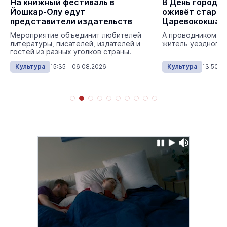
На книжный фестиваль в
В День города
Йошкар-Олу едут
оживёт стари
представители издательств
Царевококшай
Мероприятие объединит любителей
А проводником в 
литературы, писателей, издателей и
житель уездного 
гостей из разных уголков страны.
Культура
15:35 06.08.2026
Культура
13:50 0