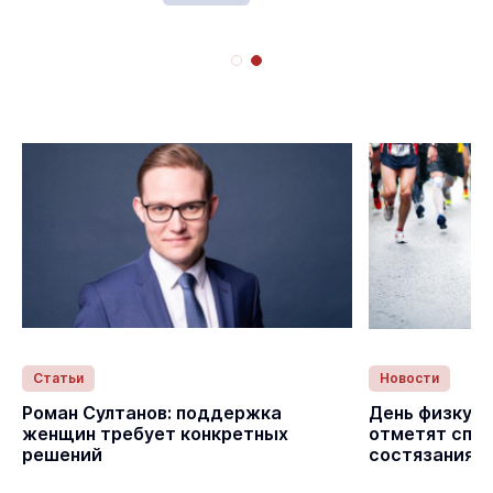
Статьи
Новости
с
Роман Султанов: поддержка
День физкуль
женщин требует конкретных
отметят спо
решений
состязаниям