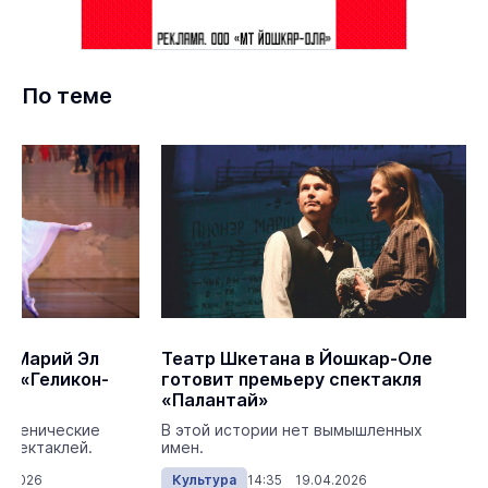
По теме
з Марий Эл
Театр Шкетана в Йошкар-Оле
не «Геликон-
готовит премьеру спектакля
«Палантай»
 сценические
В этой истории нет вымышленных
 спектаклей.
имен.
4.2026
Культура
14:35 19.04.2026