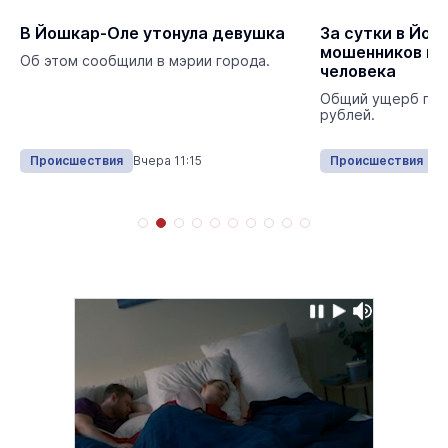
В Йошкар-Оле утонула девушка
За сутки в Йош
мошенников по
Об этом сообщили в мэрии города.
человека
Общий ущерб пре
рублей.
Происшествия
Вчера 11:15
Происшествия
13