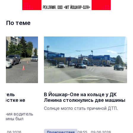
По теме
дитель
В Йошкар-Оле на кольце у ДК
крёстке не
Ленина столкнулись две машины
у»
Солнце могло стать причиной ДТП.
овения водитель
машины был
 10.06.2026
Происшествия
08:55 09.06.2026