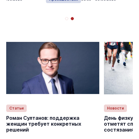
Статьи
Новости
с
Роман Султанов: поддержка
День физкуль
женщин требует конкретных
отметят спо
решений
состязаниям