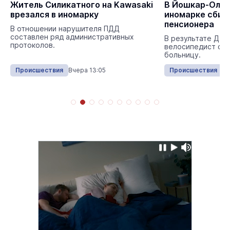
Житель Силикатного на Kawasaki
В Йошкар-Оле 
врезался в иномарку
иномарке сбил
пенсионера
В отношении нарушителя ПДД
составлен ряд административных
В результате ДТП
протоколов.
велосипедист с т
больницу.
Происшествия
Вчера 13:05
Происшествия
Вч