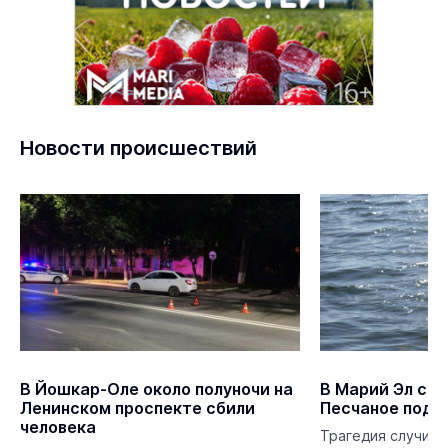
Новости происшествий
В Йошкар-Оле около полуночи на
В Марий Эл со 
Ленинском проспекте сбили
Песчаное подн
человека
Трагедия случилас