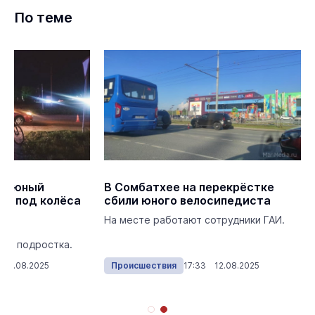
По теме
ке юный
В Сомбатхее на перекрёстке
ал под колёса
сбили юного велосипедиста
На месте работают сотрудники ГАИ.
 в
ли подростка.
 27.08.2025
Происшествия
17:33 12.08.2025