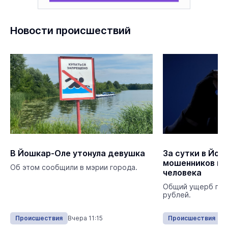
Новости происшествий
В Йошкар-Оле утонула девушка
За сутки в Йош
мошенников по
Об этом сообщили в мэрии города.
человека
Общий ущерб пре
рублей.
Происшествия
Вчера 11:15
Происшествия
13