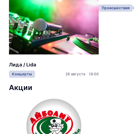
Происшествия
Сегодня 11:05
Происшествия
На ощупь.
Лида / Lida
лабиринту
Концерты
26 августа 19:00
Город
Акции