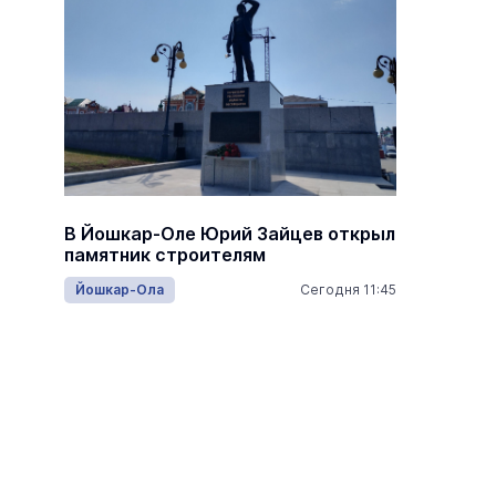
В Йошкар-Оле Юрий Зайцев открыл
В Сотн
памятник строителям
честь 
13:15
Йошкар-Ола
Сегодня 11:45
Армия