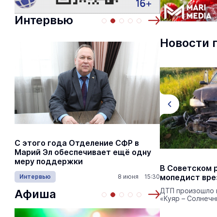
Интервью
Новости 
С этого года Отделение СФР в
Алексей Я
Марий Эл обеспечивает ещё одну
Шкетана: 
меру поддержки
лёгких сп
В Марий Эл на сельской дороге
В Советском 
водитель иномарки сбил
мопедист вре
Интервью
8 июня 15:30
Культура
велосипедиста
ДТП произошло 
Афиша
«Куяр – Солнечн
В результате ДТП 75-летний
велосипедист с травмами
госпитализирован.