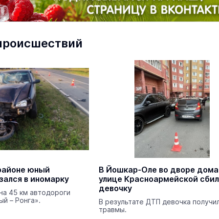
происшествий
маев о премьере в театре
Как узнать на законных 
«Для меня не бывает
кто собственник недви
ектаклей»
районе юный
В Йошкар-Оле во дворе дома
Интервью
зался в иномарку
улице Красноармейской сби
18 марта 11:05
девочку
на 45 км автодороги
ый – Ронга».
В результате ДТП девочка получи
травмы.