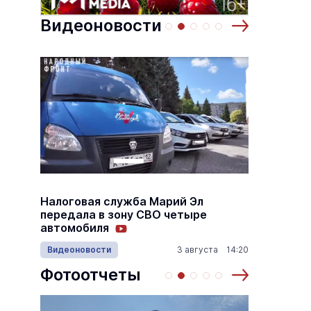
Происшествия
Вчера 16:53
Проис
Видеоновости
летает II»
Там же, тогда же
7 августа
Концерты
6 декабря 19:00
Налоговая служба Марий Эл
В Йошк
и
передала в зону СВО четыре
взвеши
автомобиля
11:40
Видеоновости
3 августа 14:20
Спорт
Фотоотчеты