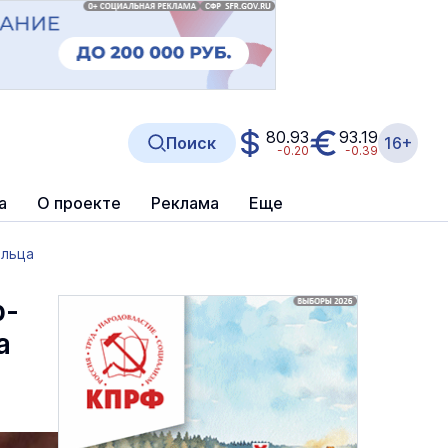
80.93
93.19
Поиск
16+
-0.20
-0.39
а
О проекте
Реклама
Еще
ольца
р-
а