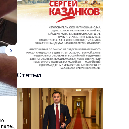
Статьи
ью
 палец