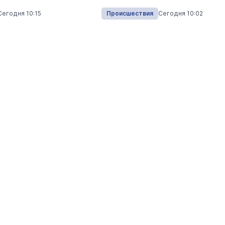
Сегодня 10:15
Происшествия
Сегодня 10:02
 Путеводитель по
Выставка «… И птичка вы
Музеи
7 августа
Камеры в лесу Марий Эл поймал
редкое явление из жизни лосей
Экология
Сегодня 