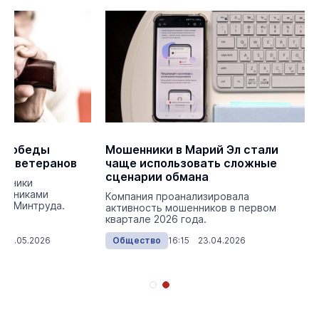
я Победы
Мошенники в Марий Эл стали
ют ветеранов
чаще использовать сложные
сценарии обмана
енники
рудниками
Компания проанализировала
ли Минтруда.
активность мошенников в первом
квартале 2026 года.
 05.05.2026
Общество
16:15 23.04.2026