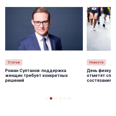
Статьи
Новости
с
Роман Султанов: поддержка
День физкуль
женщин требует конкретных
отметят спо
решений
состязаниям