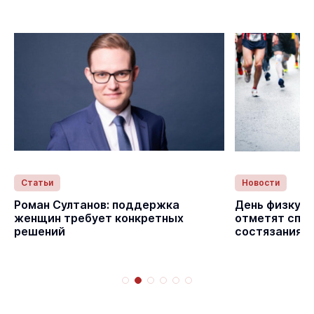
Статьи
Новости
с
Роман Султанов: поддержка
День физкуль
женщин требует конкретных
отметят спо
решений
состязаниям