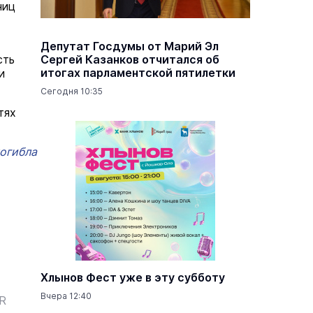
ниц
Депутат Госдумы от Марий Эл
сть
Сергей Казанков отчитался об
итогах парламентской пятилетки
и
Сегодня 10:35
тях
погибла
Хлынов Фест уже в эту субботу
Вчера 12:40
ER