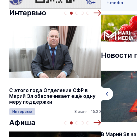
t.media
Интервью
Новости 
С этого года Отделение СФР в
Алексей Я
Марий Эл обеспечивает ещё одну
Шкетана: 
меру поддержки
лёгких сп
Интервью
8 июня 15:30
Культура
Афиша
Жительница Марий Эл вступила в
В Марий Эл на