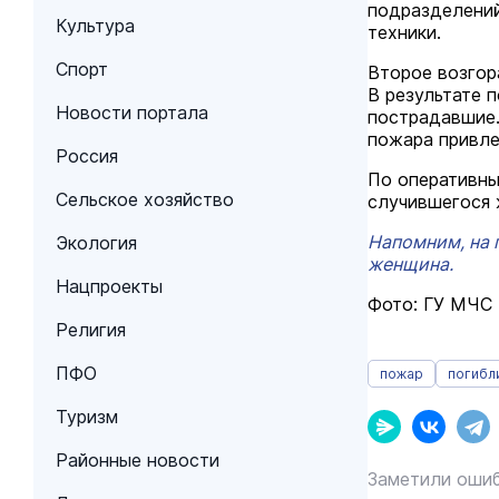
подразделений
Культура
техники.
Спорт
Второе возгор
В результате 
Новости портала
пострадавшие.
пожара привле
Россия
По оперативны
Сельское хозяйство
случившегося
Напомним, на 
Экология
женщина.
Нацпроекты
Фото: ГУ МЧС 
Религия
ПФО
пожар
погибл
Туризм
Районные новости
Заметили ошиб