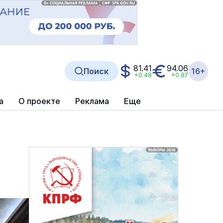
81.41
94.06
Поиск
16+
+0.48
+0.87
а
О проекте
Реклама
Еще