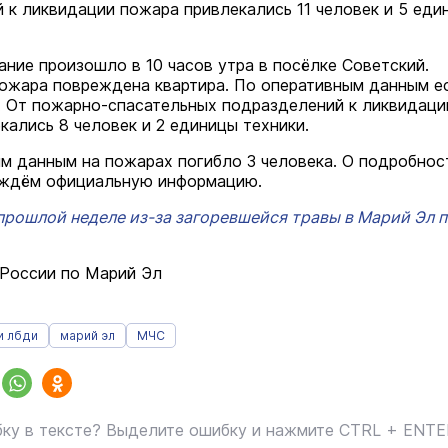
 к ликвидации пожара привлекались 11 человек и 5 еди
ание произошло в 10 часов утра в посёлке Советский.
пожара повреждена квартира. По оперативным данным е
 От пожарно-спасательных подразделений к ликвидаци
кались 8 человек и 2 единицы техники.
м данным на пожарах погибло 3 человека. О подробнос
 ждём официальную информацию.
прошлой неделе из-за загоревшейся травы в Марий Эл 
России по Марий Эл
и лбди
марий эл
МЧС
ку в тексте? Выделите ошибку и нажмите CTRL + ENT