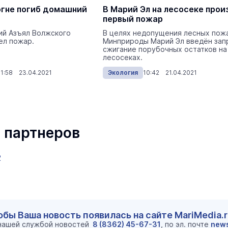
огне погиб домашний
В Марий Эл на лесосеке про
первый пожар
ий Азъял Волжского
В целях недопущения лесных пож
ел пожар.
Минприроды Марий Эл введён зап
сжигание порубочных остатков на
лесосеках.
11:58 23.04.2021
Экология
10:42 21.04.2021
 партнеров
2
обы Ваша новость появилась на сайте MariMedia.
 нашей службой новостей
8 (8362) 45-67-31
, по эл. почте
new