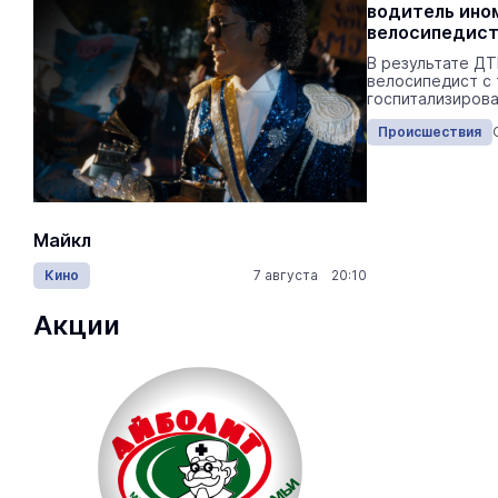
домовой чат и потеряла 1,6 млн
водитель ино
рублей
велосипедис
Приглашение поступило в одном из
В результате ДТ
мессенджеров.
велосипедист с
госпитализирова
Происшествия
Сегодня 15:40
Происшествия
Майкл
Лида / Lid
Кино
7 августа 20:10
Концерты
Акции