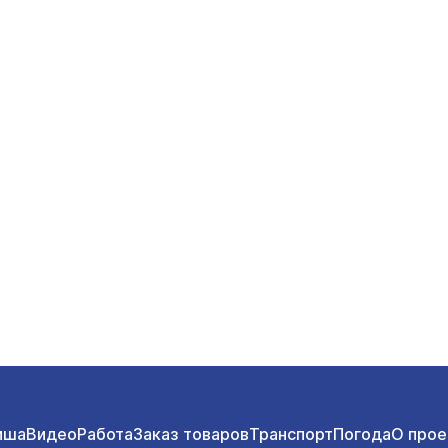
иша
Видео
Работа
Заказ товаров
Транспорт
Погода
О прое