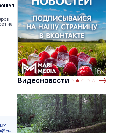
изошёл
аров
рет на
Видеоновости
ru?
s@m-