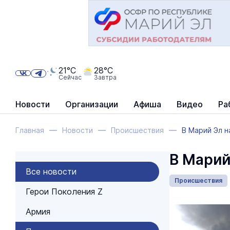
21°C
28°C
Сейчас
Завтра
Новости
Организации
Афиша
Видео
Ра
Главная
Новости
Происшествия
В Марий Эл н
В Марий
Все новости
Происшествия
Герои Поколения Z
Армия