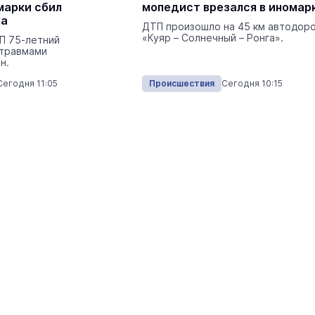
марки сбил
мопедист врезался в иномар
центр посетили два министра
та
ДТП произошло на 45 км автодор
Наука и Образование
Сегодня 
«Куяр – Солнечный – Ронга».
П 75-летний
 травмами
н.
Сегодня 11:05
Происшествия
Сегодня 10:15
На ощупь. Путеводитель
a
лабиринту
26 августа 19:00
Город