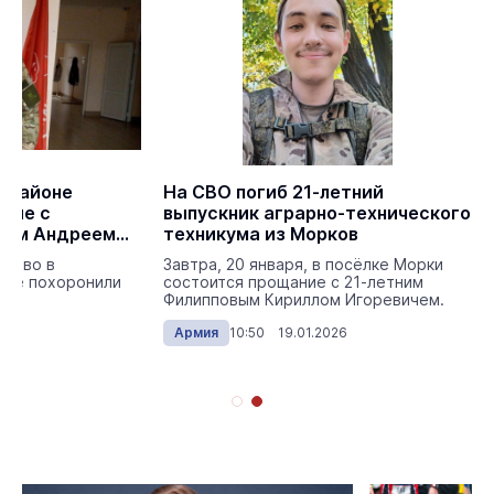
 районе
На СВО погиб 21-летний
ние с
выпускник аграрно-технического
том Андреем
техникума из Морков
яково в
Завтра, 20 января, в посёлке Морки
оне похоронили
состоится прощание с 21-летним
Филипповым Кириллом Игоревичем.
026
Армия
10:50 19.01.2026