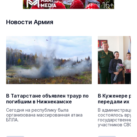
Новости Армия
В Татарстане объявлен траур по
В Куженере ро
погибшим в Нижнекамске
передали их н
Сегодня на республику была
В администрации
организована массированная атака
состоялось вруч
БПЛА.
государственных
участников СВО.