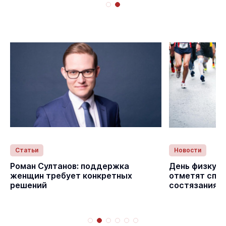
Статьи
Новости
с
Роман Султанов: поддержка
День физкуль
женщин требует конкретных
отметят спо
решений
состязаниям