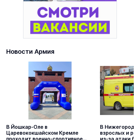
Новости Армия
В Йошкар-Оле в
В Нижегородск
Царевококшайском Кремле
взрослых и ре
проходит военно-спортивное
из-за атаки бе