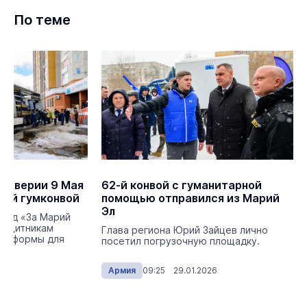
По теме
еддверии 9 Мая
62-й конвой с гуманитарной
5-й гумконвой
помощью отправился из Марий
Эл
онд «За Марий
защитникам
Глава региона Юрий Зайцев лично
латформы для
посетил погрузочную площадку.
026
Армия
09:25 29.01.2026