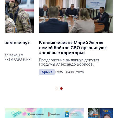
жёнам спишут
В поликлиниках Марий Эл для
семей бойцов СВО организуют
«зелёные коридоры»
исал закон о
стникам СВО и их
Предложение выдвинул депутат
Госдумы Александр Борисов.
026
Армия
17:35 04.06.2026