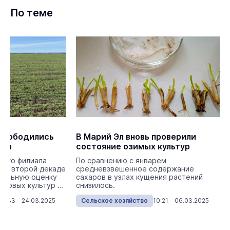
По теме
освободились
В Марий Эл вновь проверили
ова
состояние озимых культур
кого филиала
По сравнению с январем
во второй декаде
средневзвешенное содержание
уальную оценку
сахаров в узлах кущения растений
рновых культур и
снизилось.
17:33 24.03.2025
Сельское хозяйство
10:21 06.03.2025