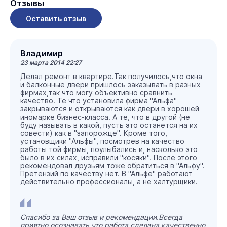
Отзывы
Оставить отзыв
Владимир
23 марта 2014 22:27
Делал ремонт в квартире.Так получилось,что окна
и балконные двери пришлось заказывать в разных
фирмах,так что могу объективно сравнить
качество. Те что установила фирма "Альфа"
закрываются и открываются как двери в хорошей
иномарке бизнес-класса. А те, что в другой (не
буду называть в какой, пусть это останется на их
совести) как в "запорожце". Кроме того,
установщики "Альфы", посмотрев на качество
работы той фирмы, поулыбались и, насколько это
было в их силах, исправили "косяки". После этого
рекомендовал друзьям тоже обратиться в "Альфу".
Претензий по качеству нет. В "Альфе" работают
действительно профессионалы, а не халтурщики.
Спасибо за Ваш отзыв и рекомендации.Всегда
приятно осознавать,что работа сделана качественно