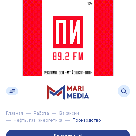
Главная
Работа
Вакансии
Нефть, газ, энергетика
Произодство
Вакансии