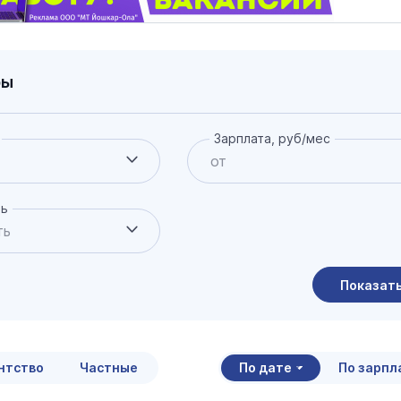
ры
Зарплата, руб/мес
ть
Показат
итать страховую пенсию
нной формуле в 2026 году
нтство
Частные
По дате
По зарпл
9 января 12:00