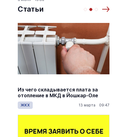
Статьи
й
Из чего складывается плата за
Как ра
й
отопление в МКД в Йошкар-Оле
по пен
дов
ЖКХ
13 марта 09:47
Общес
7:00