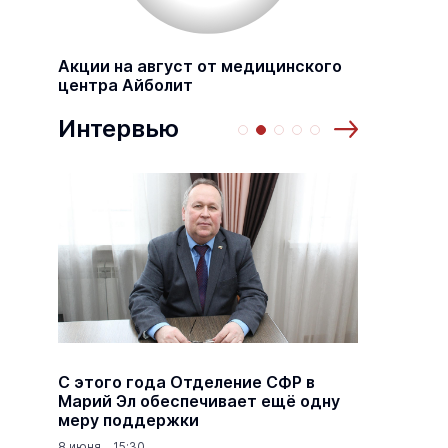
Акции на август от медицинского
центра Айболит
Интервью
а
С этого года Отделение СФР в
Алексе
,5
Марий Эл обеспечивает ещё одну
Шкетан
меру поддержки
лёгких
8 июня 15:30
18 марта