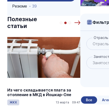
Резюме
39
Полезные
Фильт
статьи
Отрасль
Занятос
Из чего складывается плата за
Как рассч
отопление в МКД в Йошкар-Оле
по пенсио
Все
Аге
ЖКХ
13 марта 09:47
Общество