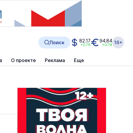
82.17
94.84
Поиск
16+
+0.76
+0.78
а
О проекте
Реклама
Еще