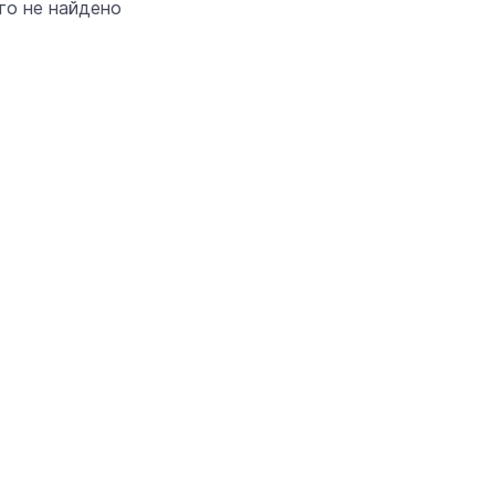
его не найдено
«Солдатики называли меня мам
Надя»: медсестра из Марий Эл 1
года спасала жизни в зоне СВО
22 июня 11:00