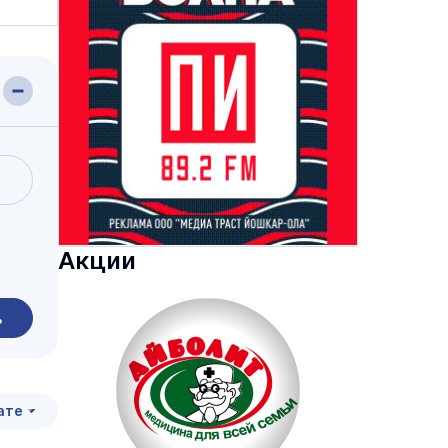
Акции
ь
ате