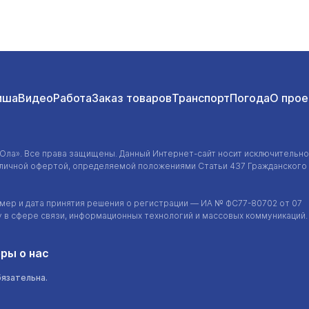
иша
Видео
Работа
Заказ товаров
Транспорт
Погода
О прое
-Ола»
. Все права защищены. Данный
Интернет-сайт
носит исключительно
убличной офертой, определяемой положениями Статьи 437 Гражданского
ер и дата принятия решения о регистрации — ИА №
ФС77-80702
от 07
у в сфере связи, информационных технологий и массовых коммуникаций.
ры о нас
бязательна.