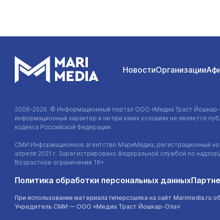
Новости
Организации
Аф
2006-2026 © Информационный портал
ООО «Медиа Траст Йошкар
информационный характер и ни при каких условиях не является п
кодекса Российской Федерации.
СМИ Информационное агентство МариМедиа, регистрационный ном
апреля 2021 г. Зарегистрировано Федеральной службой по надзор
Возрастное ограничение 16+.
Политика обработки персональных данных
Партне
При использовании материала гиперссылка на сайт Marimedia.ru о
Учредитель СМИ —
ООО «Медиа Траст Йошкар-Ола»