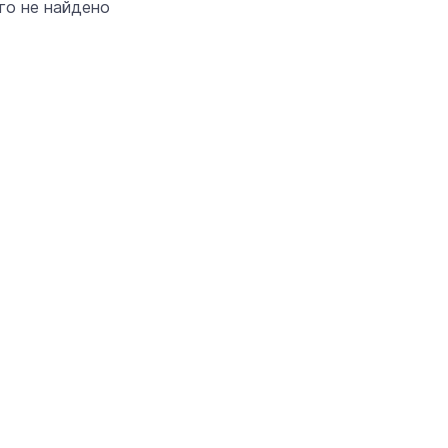
его не найдено
«Солдатики называли меня мам
Надя»: медсестра из Марий Эл 1
года спасала жизни в зоне СВО
22 июня 11:00