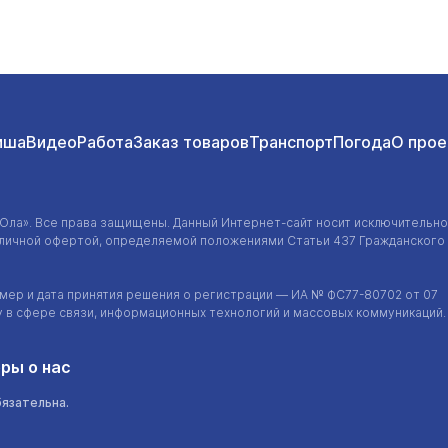
иша
Видео
Работа
Заказ товаров
Транспорт
Погода
О прое
-Ола»
. Все права защищены. Данный
Интернет-сайт
носит исключительно
убличной офертой, определяемой положениями Статьи 437 Гражданского
ер и дата принятия решения о регистрации — ИА №
ФС77-80702
от 07
у в сфере связи, информационных технологий и массовых коммуникаций.
ры о нас
бязательна.