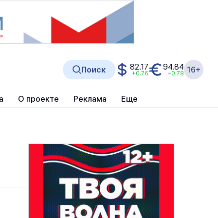
82.17
94.84
Поиск
16+
+0.76
+0.78
а
О проекте
Реклама
Еще