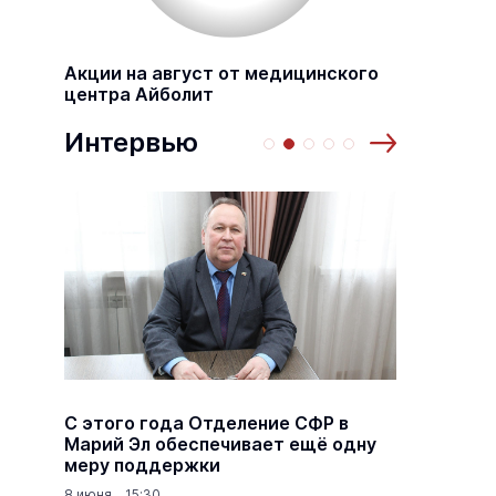
Акции на август от медицинского
центра Айболит
Интервью
а
С этого года Отделение СФР в
Алексе
,5
Марий Эл обеспечивает ещё одну
Шкетан
меру поддержки
лёгких
8 июня 15:30
18 марта