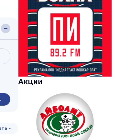
Акции
ь
ате