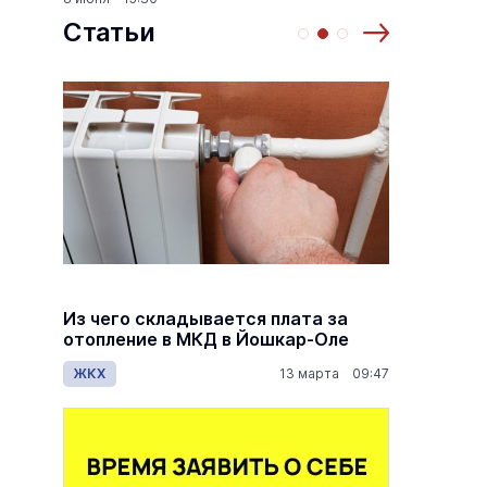
Статьи
й
Из чего складывается плата за
Как ра
й
отопление в МКД в Йошкар-Оле
по пен
дов
ЖКХ
13 марта 09:47
Общес
7:00