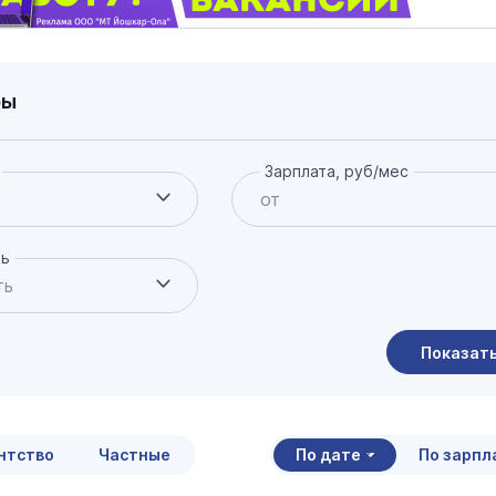
ры
Зарплата, руб/мес
ть
Показат
итать страховую пенсию
нной формуле в 2026 году
нтство
Частные
По дате
По зарпл
9 января 12:00