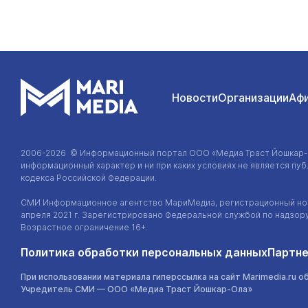
Новости
Организации
Аф
2006-2026 © Информационный портал
ООО «Медиа Траст Йошкар
информационный характер и ни при каких условиях не является п
кодекса Российской Федерации.
СМИ Информационное агентство МариМедиа, регистрационный ном
апреля 2021 г. Зарегистрировано Федеральной службой по надзор
Возрастное ограничение 16+.
Политика обработки персональных данных
Партне
При использовании материала гиперссылка на сайт Marimedia.ru о
Учредитель СМИ —
ООО «Медиа Траст Йошкар-Ола»