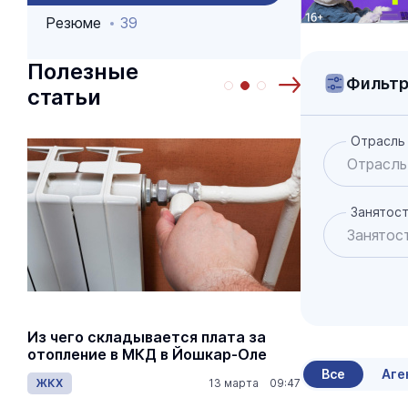
Резюме
39
Полезные
Фильт
статьи
Отрасль
Занятос
Из чего складывается плата за
Как рассч
отопление в МКД в Йошкар-Оле
по пенсио
Все
Аге
ЖКХ
13 марта 09:47
Общество