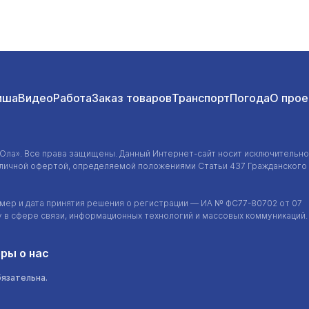
иша
Видео
Работа
Заказ товаров
Транспорт
Погода
О прое
-Ола»
. Все права защищены. Данный
Интернет-сайт
носит исключительно
убличной офертой, определяемой положениями Статьи 437 Гражданского
ер и дата принятия решения о регистрации — ИА №
ФС77-80702
от 07
у в сфере связи, информационных технологий и массовых коммуникаций.
ры о нас
бязательна.