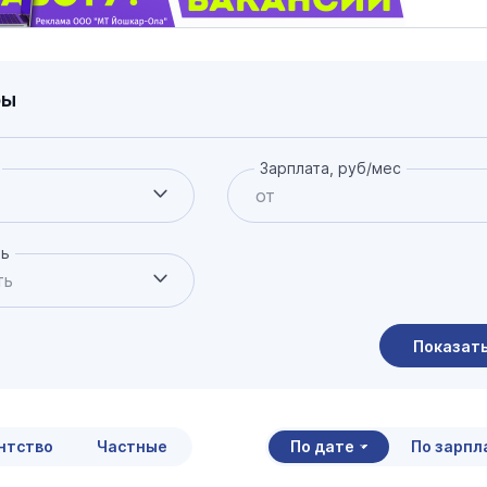
ры
Зарплата, руб/мес
ть
Показат
итать страховую пенсию
нной формуле в 2026 году
нтство
Частные
По дате
По зарпл
9 января 12:00