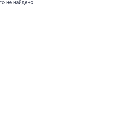
его не найдено
«Солдатики называли меня мам
Надя»: медсестра из Марий Эл 1
года спасала жизни в зоне СВО
22 июня 11:00