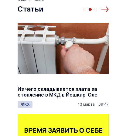
Статьи
й
Из чего складывается плата за
Как ра
й
отопление в МКД в Йошкар-Оле
по пен
дов
ЖКХ
13 марта 09:47
Общес
7:00