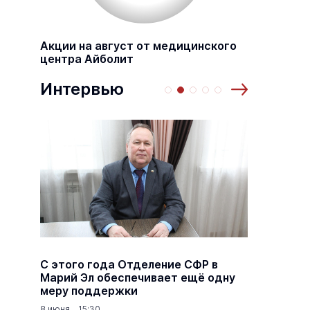
Акции на август от медицинского
центра Айболит
Интервью
а
С этого года Отделение СФР в
Алексе
,5
Марий Эл обеспечивает ещё одну
Шкетан
меру поддержки
лёгких
8 июня 15:30
18 марта