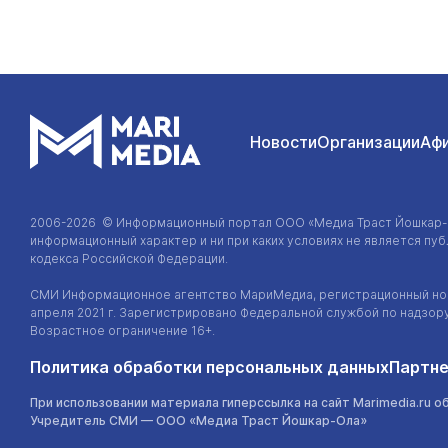
Новости
Организации
Аф
2006-2026 © Информационный портал
ООО «Медиа Траст Йошкар
информационный характер и ни при каких условиях не является п
кодекса Российской Федерации.
СМИ Информационное агентство МариМедиа, регистрационный ном
апреля 2021 г. Зарегистрировано Федеральной службой по надзор
Возрастное ограничение 16+.
Политика обработки персональных данных
Партне
При использовании материала гиперссылка на сайт Marimedia.ru о
Учредитель СМИ —
ООО «Медиа Траст Йошкар-Ола»