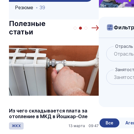
Резюме
39
Полезные
Фильт
статьи
Отрасль
Занятос
Из чего складывается плата за
Как рассч
отопление в МКД в Йошкар-Оле
по пенсио
Все
Аге
ЖКХ
13 марта 09:47
Общество