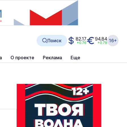
82.17
94.84
Поиск
16+
+0.76
+0.78
а
О проекте
Реклама
Еще