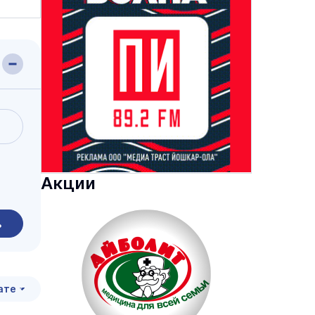
Акции
ь
ате