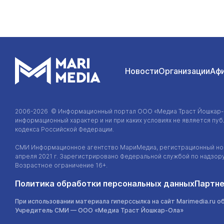
Новости
Организации
Аф
2006-2026 © Информационный портал
ООО «Медиа Траст Йошкар
информационный характер и ни при каких условиях не является п
кодекса Российской Федерации.
СМИ Информационное агентство МариМедиа, регистрационный ном
апреля 2021 г. Зарегистрировано Федеральной службой по надзор
Возрастное ограничение 16+.
Политика обработки персональных данных
Партне
При использовании материала гиперссылка на сайт Marimedia.ru о
Учредитель СМИ —
ООО «Медиа Траст Йошкар-Ола»