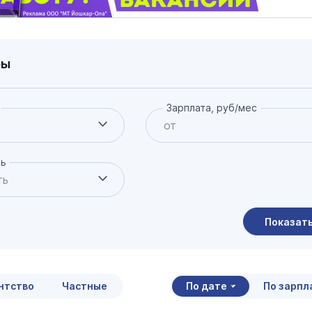
ры
Зарплата, руб/мес
ть
Показат
итать страховую пенсию
нной формуле в 2026 году
нтство
Частные
По дате
По зарпл
9 января 12:00