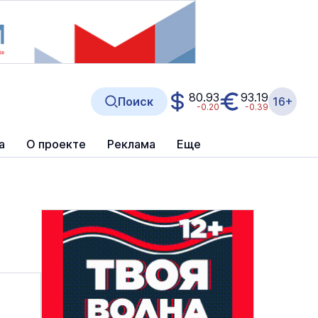
80.93
93.19
Поиск
16+
-0.20
-0.39
а
О проекте
Реклама
Еще