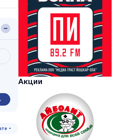
Акции
ь
ате