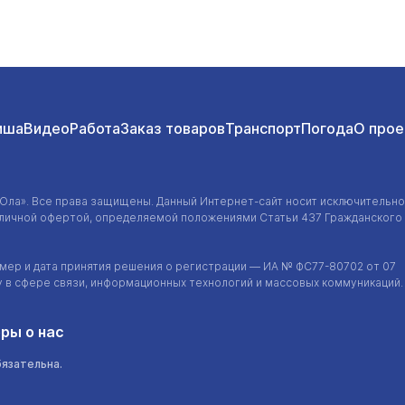
иша
Видео
Работа
Заказ товаров
Транспорт
Погода
О прое
-Ола»
. Все права защищены. Данный
Интернет-сайт
носит исключительно
убличной офертой, определяемой положениями Статьи 437 Гражданского
ер и дата принятия решения о регистрации — ИА №
ФС77-80702
от 07
у в сфере связи, информационных технологий и массовых коммуникаций.
ры о нас
бязательна.