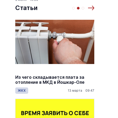
Статьи
й
Из чего складывается плата за
Как ра
й
отопление в МКД в Йошкар-Оле
по пен
дов
ЖКХ
13 марта 09:47
Общес
7:00