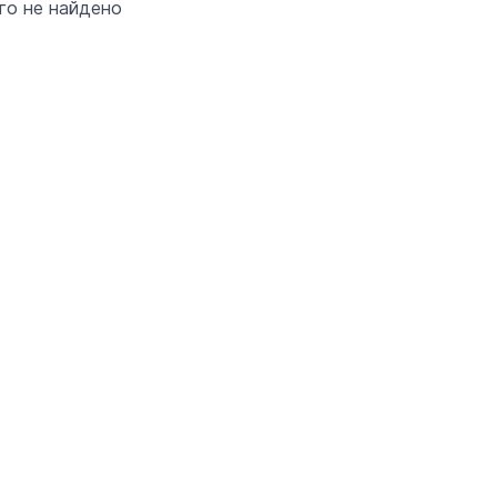
его не найдено
«Солдатики называли меня мам
Надя»: медсестра из Марий Эл 1
года спасала жизни в зоне СВО
22 июня 11:00