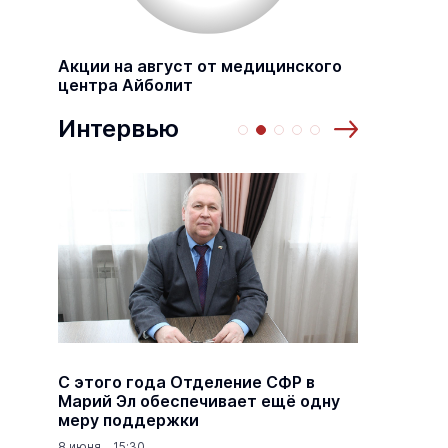
Акции на август от медицинского
центра Айболит
Интервью
а
С этого года Отделение СФР в
Алексе
,5
Марий Эл обеспечивает ещё одну
Шкетан
меру поддержки
лёгких
8 июня 15:30
18 марта