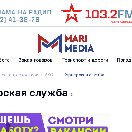
бота
Заказ товаров
Транспорт и дороги
Погод
сонал, секретариат, АХО
Курьерская служба
рская служба
0