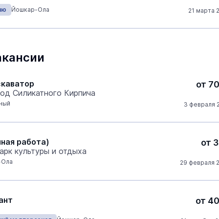
ню
Йошкар-Ола
21 марта 
акансии
скаватор
от 7
од Силикатного Кирпича
ный
3 февраля 2
нная работа)
от 3
арк культуры и отдыха
-Ола
29 февраля 2
ант
от 4