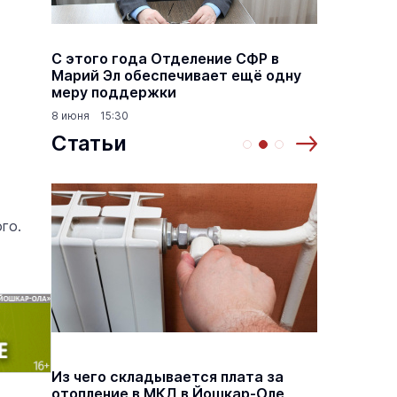
а
С этого года Отделение СФР в
Алексе
,5
Марий Эл обеспечивает ещё одну
Шкетан
меру поддержки
лёгких
8 июня 15:30
18 марта
Статьи
го.
й
Из чего складывается плата за
Как ра
й
отопление в МКД в Йошкар-Оле
по пен