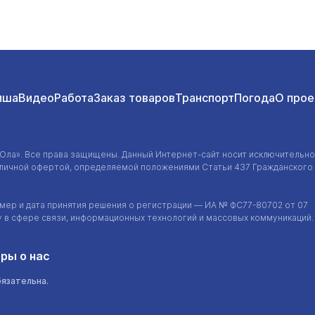
иша
Видео
Работа
Заказ товаров
Транспорт
Погода
О прое
-Ола»
. Все права защищены. Данный
Интернет-сайт
носит исключительно
убличной офертой, определяемой положениями Статьи 437 Гражданского
ер и дата принятия решения о регистрации — ИА №
ФС77-80702
от 07
у в сфере связи, информационных технологий и массовых коммуникаций.
ры о нас
бязательна.