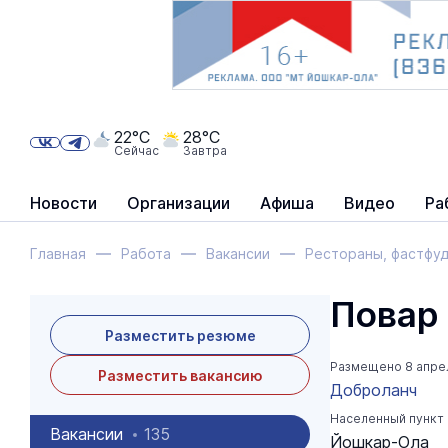
22°C
28°C
Сейчас
Завтра
Новости
Организации
Афиша
Видео
Ра
Главная
Работа
Вакансии
Рестораны, фастфу
Повар
Разместить резюме
Размещено
8 апре
Разместить вакансию
Доброланч
Населенный пункт
Вакансии
135
Йошкар-Ола