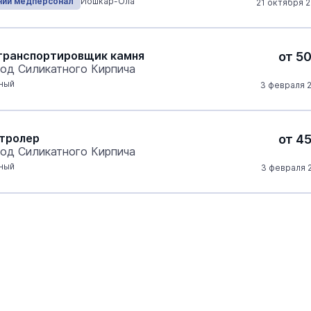
ний медперсонал
Йошкар-Ола
21 октября 2
транспортировщик камня
от 5
од Силикатного Кирпича
ный
3 февраля 2
тролер
от 4
од Силикатного Кирпича
ный
3 февраля 2