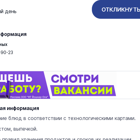
ОТКЛИКНУТ
й день
нформация
ных
-90-23
ая информация
ие блюд в соответствии с технологическими картами.
стом, выпечкой.
правил хранения продуктов и сроков их реализации.