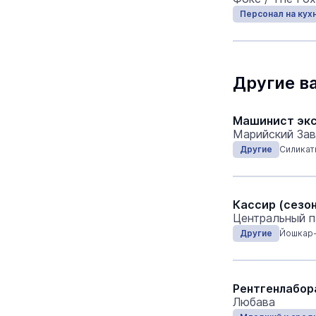
Персонал на кух
Другие в
Машинист эк
Марийский Зав
Другие
Силикат
Кассир (сезо
Центральный п
Другие
Йошкар
Рентгенлабор
Любава