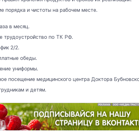
 порядка и чистоты на рабочем месте.
«Солдатики называли меня мам
аза в месяц.
Надя»: медсестра из Марий Эл 1
года спасала жизни в зоне СВО
е трудоустройство по ТК РФ.
22 июня 11:00
фик 2/2.
платные обеды.
ение униформы.
ое посещение медицинского центра Доктора Бубновско
рудникам и детям.
Дефицит топлива на АЗС в Мари
Эл вызван временной остановко