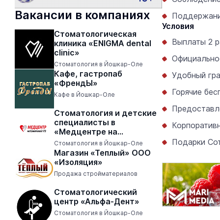
Вакансии в компаниях
Поддержание
Условия
Стоматологическая
Выплаты 2 р
клиника «ENIGMA dental
clinic»
Официально
Стоматология в Йошкар-Оле
Кафе, гастропаб
Удобный гра
«ФрендЫ»
Горячие бес
Кафе в Йошкар-Оле
Предоставл
Стоматология и детские
специалисты в
Корпоративн
«Медцентре на
Советской 173»
Подарки Сот
Стоматология в Йошкар-Оле
Магазин «Теплый» ООО
«Изоляция»
Продажа стройматериалов
Стоматологический
центр «Альфа-Дент»
Стоматология в Йошкар-Оле