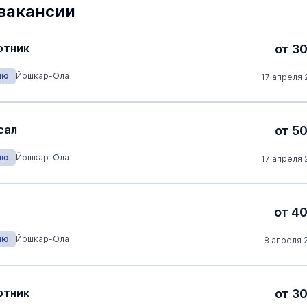
нефтеперерабатывающих заво
вакансии
Транспорт
16 июня 1
отник
от 3
ню
Йошкар-Ола
17 апреля 
сал
от 5
ню
Йошкар-Ола
17 апреля 
от 4
ню
Йошкар-Ола
8 апреля 
отник
от 3