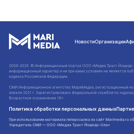
Новости
Организации
Аф
2006-2026 © Информационный портал
ООО «Медиа Траст Йошкар
информационный характер и ни при каких условиях не является п
кодекса Российской Федерации.
СМИ Информационное агентство МариМедиа, регистрационный ном
апреля 2021 г. Зарегистрировано Федеральной службой по надзор
Возрастное ограничение 16+.
Политика обработки персональных данных
Партне
При использовании материала гиперссылка на сайт Marimedia.ru о
Учредитель СМИ —
ООО «Медиа Траст Йошкар-Ола»