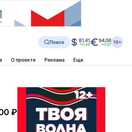
81.41
94.06
Поиск
16+
+0.48
+0.87
а
О проекте
Реклама
Еще
00 ₽