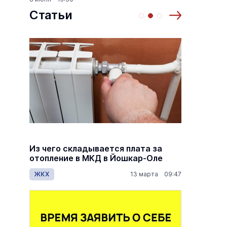
Статьи
й
Из чего складывается плата за
Как ра
й
отопление в МКД в Йошкар-Оле
по пен
дов
ЖКХ
13 марта 09:47
Общес
7:00