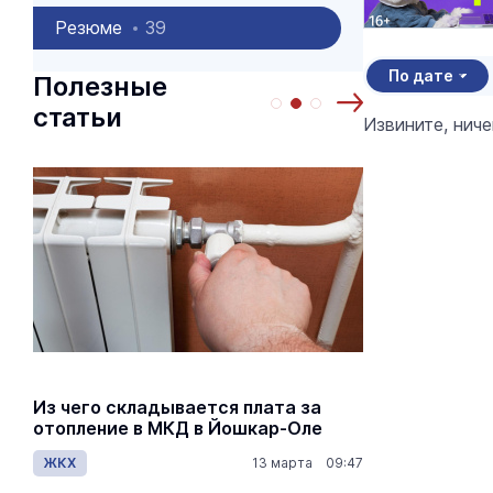
Резюме
39
По дате
Полезные
статьи
Извините, нич
Из чего складывается плата за
Как рассч
отопление в МКД в Йошкар-Оле
по пенсио
ЖКХ
13 марта 09:47
Общество