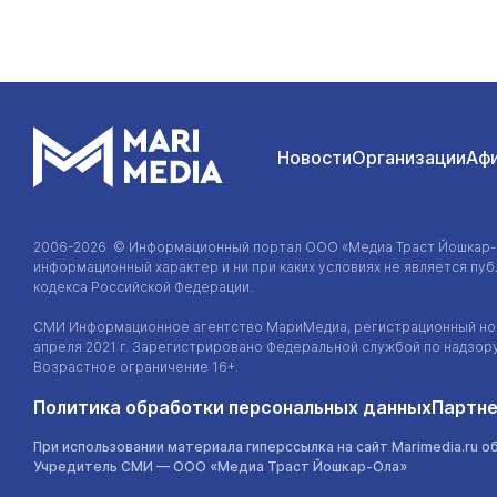
Новости
Организации
Аф
2006-2026 © Информационный портал
ООО «Медиа Траст Йошкар
информационный характер и ни при каких условиях не является п
кодекса Российской Федерации.
СМИ Информационное агентство МариМедиа, регистрационный ном
апреля 2021 г. Зарегистрировано Федеральной службой по надзор
Возрастное ограничение 16+.
Политика обработки персональных данных
Партне
При использовании материала гиперссылка на сайт Marimedia.ru о
Учредитель СМИ —
ООО «Медиа Траст Йошкар-Ола»