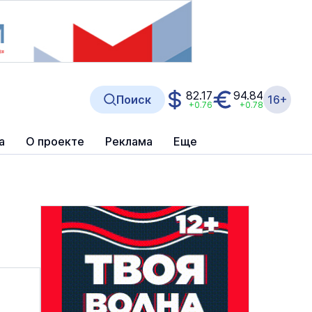
82.17
94.84
Поиск
16+
+0.76
+0.78
а
О проекте
Реклама
Еще