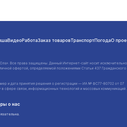
иша
Видео
Работа
Заказ товаров
Транспорт
Погода
О прое
-Ола»
. Все права защищены. Данный
Интернет-сайт
носит исключительно
убличной офертой, определяемой положениями Статьи 437 Гражданского
ер и дата принятия решения о регистрации — ИА №
ФС77-80702
от 07
у в сфере связи, информационных технологий и массовых коммуникаций.
ры о нас
бязательна.