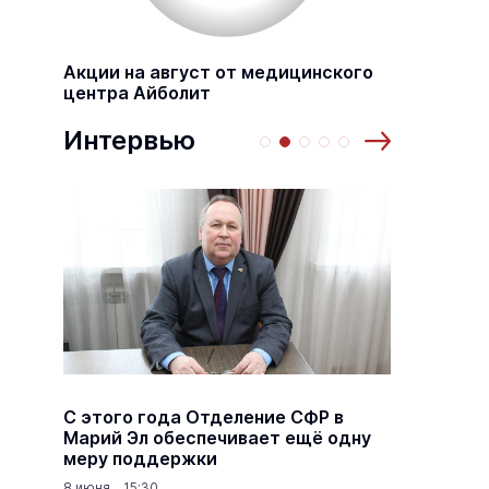
Акции на август от медицинского
центра Айболит
Интервью
а
С этого года Отделение СФР в
Алексе
,5
Марий Эл обеспечивает ещё одну
Шкетан
меру поддержки
лёгких
8 июня 15:30
18 марта