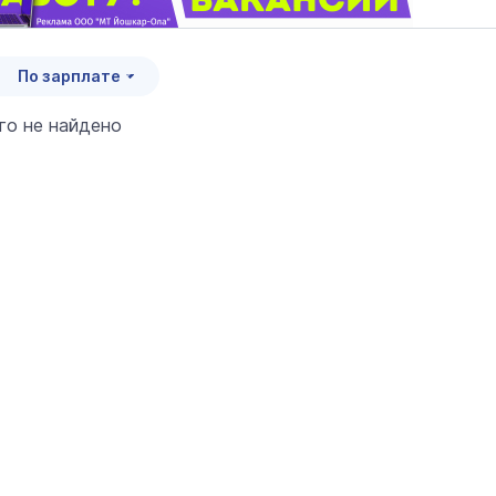
По зарплате
его не найдено
итать страховую пенсию
нной формуле в 2026 году
9 января 12:00