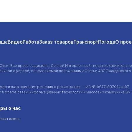
иша
Видео
Работа
Заказ товаров
Транспорт
Погода
О прое
-Ола»
. Все права защищены. Данный
Интернет-сайт
носит исключительно
убличной офертой, определяемой положениями Статьи 437 Гражданского
ер и дата принятия решения о регистрации — ИА №
ФС77-80702
от 07
у в сфере связи, информационных технологий и массовых коммуникаций.
ры о нас
бязательна.