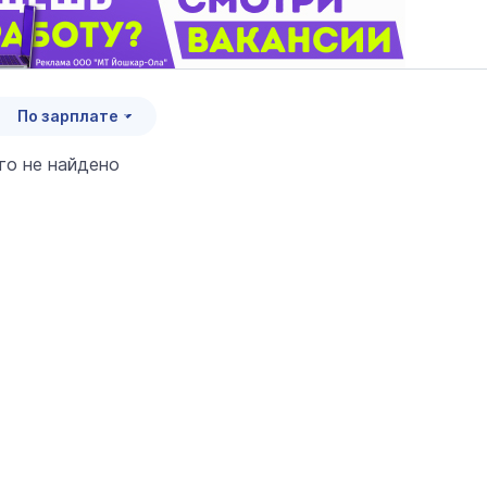
По зарплате
его не найдено
итать страховую пенсию
нной формуле в 2026 году
9 января 12:00