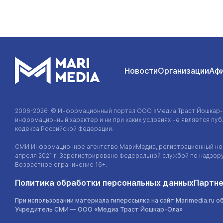
Новости
Организации
Аф
2006-2026 © Информационный портал
ООО «Медиа Траст Йошкар
информационный характер и ни при каких условиях не является п
кодекса Российской Федерации.
СМИ Информационное агентство МариМедиа, регистрационный ном
апреля 2021 г. Зарегистрировано Федеральной службой по надзор
Возрастное ограничение 16+.
Политика обработки персональных данных
Партне
При использовании материала гиперссылка на сайт Marimedia.ru о
Учредитель СМИ —
ООО «Медиа Траст Йошкар-Ола»