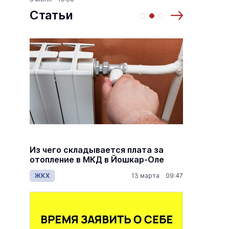
Статьи
й
Из чего складывается плата за
Как ра
й
отопление в МКД в Йошкар-Оле
по пен
дов
ЖКХ
13 марта 09:47
Общес
7:00