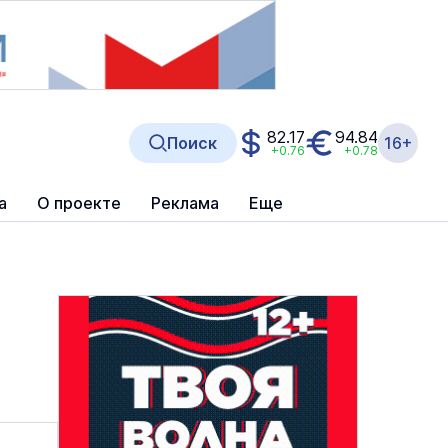
82.17
94.84
Поиск
16+
+0.76
+0.78
а
О проекте
Реклама
Еще