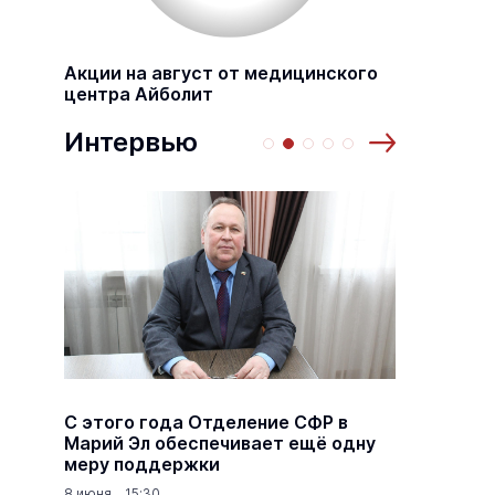
Акции на август от медицинского
центра Айболит
Интервью
а
С этого года Отделение СФР в
Алексе
,5
Марий Эл обеспечивает ещё одну
Шкетан
меру поддержки
лёгких
8 июня 15:30
18 марта