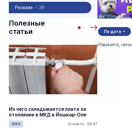
Резюме
39
Полезные
статьи
По дате
Извините, нич
Из чего складывается плата за
Как рассч
отопление в МКД в Йошкар-Оле
по пенсио
ЖКХ
13 марта 09:47
Общество