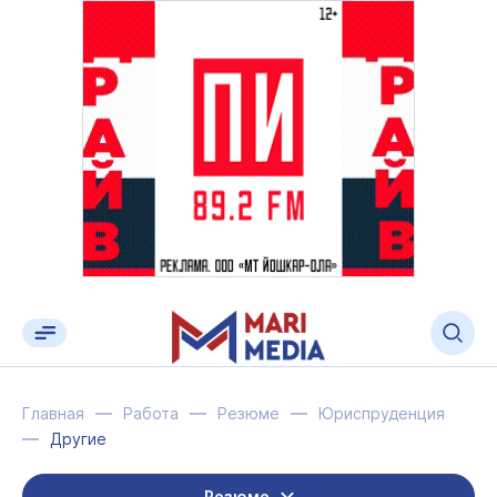
Главная
Работа
Резюме
Юриспруденция
Другие
Резюме