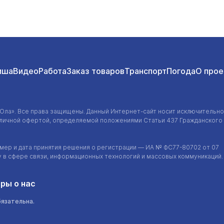
иша
Видео
Работа
Заказ товаров
Транспорт
Погода
О прое
-Ола»
. Все права защищены. Данный
Интернет-сайт
носит исключительно
убличной офертой, определяемой положениями Статьи 437 Гражданского
ер и дата принятия решения о регистрации — ИА №
ФС77-80702
от 07
у в сфере связи, информационных технологий и массовых коммуникаций.
ры о нас
бязательна.