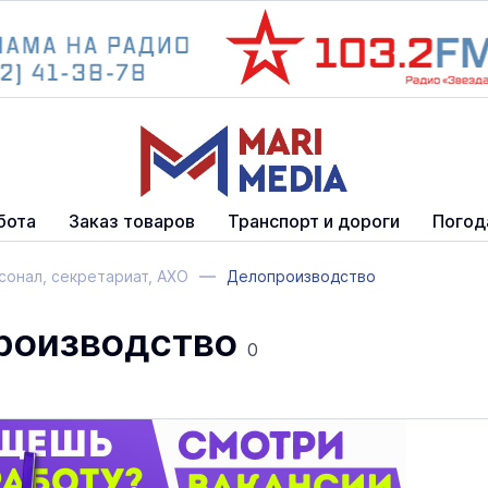
бота
Заказ товаров
Транспорт и дороги
Погод
онал, секретариат, АХО
Делопроизводство
роизводство
0