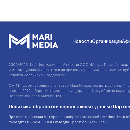
Новости
Организации
Аф
2006-2026 © Информационный портал
ООО «Медиа Траст Йошкар
информационный характер и ни при каких условиях не является п
кодекса Российской Федерации.
СМИ Информационное агентство МариМедиа, регистрационный ном
апреля 2021 г. Зарегистрировано Федеральной службой по надзор
Возрастное ограничение 16+.
Политика обработки персональных данных
Партне
При использовании материала гиперссылка на сайт Marimedia.ru о
Учредитель СМИ —
ООО «Медиа Траст Йошкар-Ола»