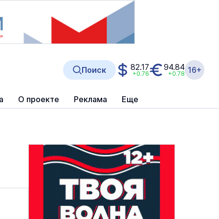
82.17
94.84
Поиск
16+
+0.76
+0.78
а
О проекте
Реклама
Еще