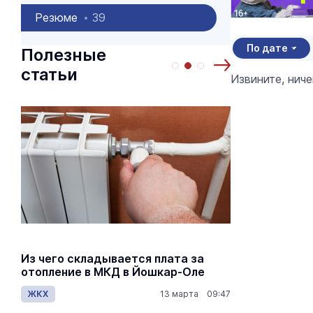
Резюме
39
По дате
Полезные
статьи
Извините, нич
Из чего складывается плата за
Как рассч
отопление в МКД в Йошкар-Оле
по пенсио
ЖКХ
13 марта 09:47
Общество