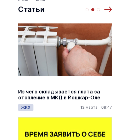
Статьи
й
Из чего складывается плата за
Как ра
й
отопление в МКД в Йошкар-Оле
по пен
дов
ЖКХ
13 марта 09:47
Общес
7:00