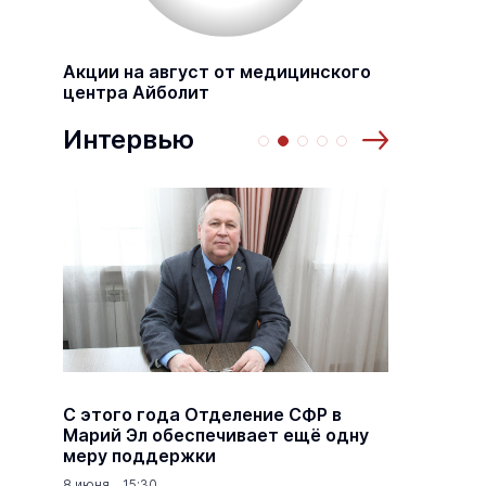
Акции на август от медицинского
центра Айболит
Интервью
а
С этого года Отделение СФР в
Алексе
,5
Марий Эл обеспечивает ещё одну
Шкетан
меру поддержки
лёгких
8 июня 15:30
18 марта