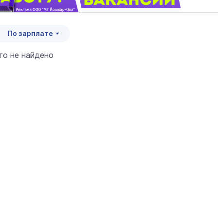
По зарплате
его не найдено
итать страховую пенсию
нной формуле в 2026 году
9 января 12:00