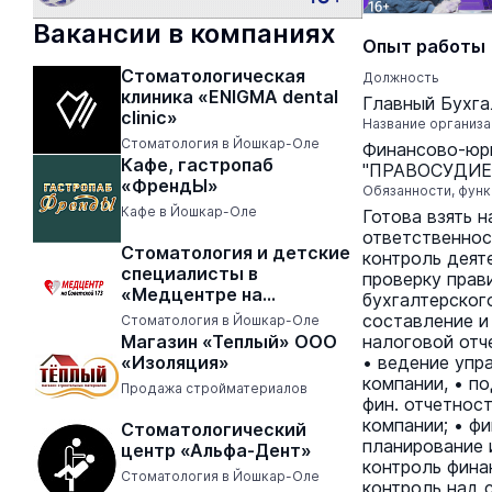
Вакансии в компаниях
Опыт работы
Стоматологическая
Должность
клиника «ENIGMA dental
Главный Бухга
clinic»
Название организ
Стоматология в Йошкар-Оле
Финансово-юр
Кафе, гастропаб
"ПРАВОСУДИЕ
«ФрендЫ»
Обязанности, функ
Кафе в Йошкар-Оле
Готова взять н
ответственнос
Стоматология и детские
контроль деят
специалисты в
проверку прав
«Медцентре на
бухгалтерского
Советской 173»
составление и
Стоматология в Йошкар-Оле
Магазин «Теплый» ООО
налоговой отч
«Изоляция»
• ведение упр
компании, • п
Продажа стройматериалов
фин. отчетнос
компании; • ф
Стоматологический
планирование 
центр «Альфа-Дент»
контроль фина
Стоматология в Йошкар-Оле
контроль над