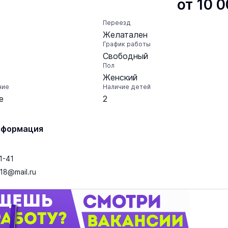
от 10 
Переезд
Желатален
График работы
Свободный
Пол
Женский
ние
Наличие детей
е
2
нформация
1-41
18@mail.ru