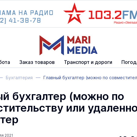
бота
Заказ товаров
Транспорт и дороги
Погод
Бухгалтерия
Главный бухгалтер (можно по совместител
й бухгалтер (можно по
тительству или удаленно
лтер
ля 2021