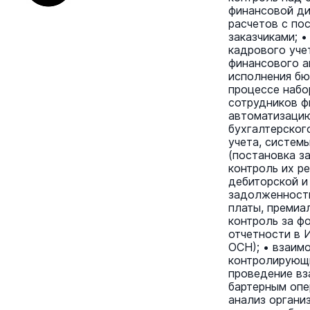
финансовой ди
расчетов с по
заказчиками; 
кадрового уче
финансового а
исполнения бю
процессе набо
сотрудников ф
автоматизацию
бухгалтерског
учета, систем
(постановка з
контроль их ре
дебиторской и
задолженности
платы, премиа
контроль за ф
отчетности в 
ОСН); • взаим
контролирующи
проведение вз
бартерным опе
анализ организ