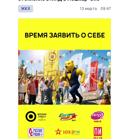
дов
ЖКХ
13 марта 09:47
Общес
7:00