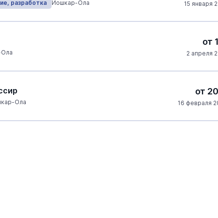
ие, разработка
Йошкар-Ола
15 января 
от 
-Ола
2 апреля 2
ссир
от 2
кар-Ола
16 февраля 2