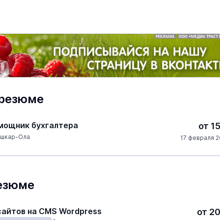
 резюме
омощник бухгалтера
от 1
шкар-Ола
17 февраля 2
езюме
сайтов на CMS Wordpress
от 2