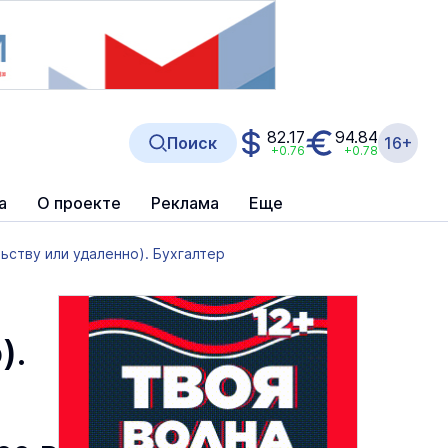
82.17
94.84
Поиск
16+
+0.76
+0.78
а
О проекте
Реклама
Еще
ьству или удаленно). Бухгалтер
).