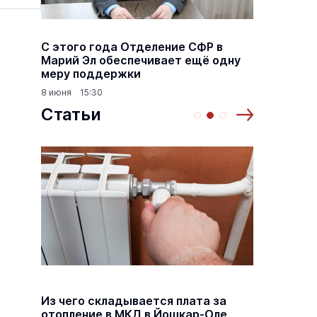
а
С этого года Отделение СФР в
Алексе
,5
Марий Эл обеспечивает ещё одну
Шкетан
меру поддержки
лёгких
8 июня 15:30
18 марта
Статьи
й
Из чего складывается плата за
Как ра
й
отопление в МКД в Йошкар-Оле
по пен