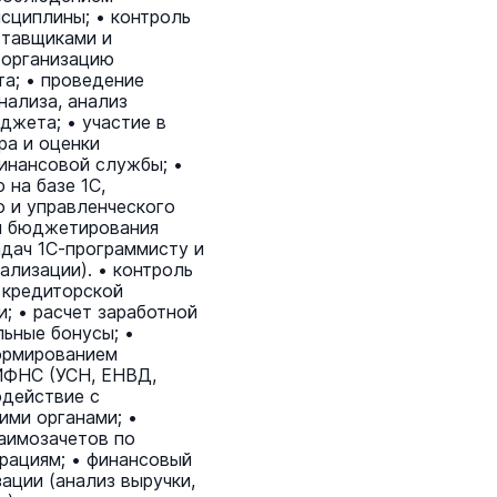
нефтеперерабатывающих заво
сциплины; • контроль
ставщиками и
Транспорт
16 июня 1
• организацию
та; • проведение
нализа, анализ
джета; • участие в
ра и оценки
инансовой службы; •
 на базе 1С,
о и управленческого
ы бюджетирования
адач 1С-программисту и
ализации). • контроль
 кредиторской
; • расчет заработной
льные бонусы; •
ормированием
ИФНС (УСН, ЕНВД,
одействие с
ми органами; •
аимозачетов по
рациям; • финансовый
ации (анализ выручки,