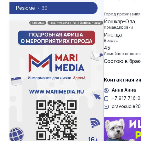
Резюме
39
Город проживания
Йошкар-Ола
Командировки
Иногда
Возраст
45
Семейное положе
Состою в брак
Контактная и
Анна Анна
+7 917 716-0
pravosudie20