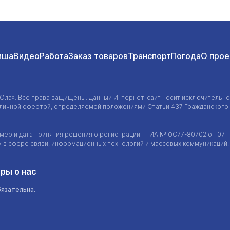
иша
Видео
Работа
Заказ товаров
Транспорт
Погода
О прое
-Ола»
. Все права защищены. Данный
Интернет-сайт
носит исключительно
убличной офертой, определяемой положениями Статьи 437 Гражданского
ер и дата принятия решения о регистрации — ИА №
ФС77-80702
от 07
у в сфере связи, информационных технологий и массовых коммуникаций.
ры о нас
бязательна.