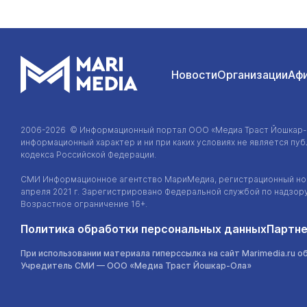
Новости
Организации
Аф
2006-2026 © Информационный портал
ООО «Медиа Траст Йошкар
информационный характер и ни при каких условиях не является п
кодекса Российской Федерации.
СМИ Информационное агентство МариМедиа, регистрационный ном
апреля 2021 г. Зарегистрировано Федеральной службой по надзор
Возрастное ограничение 16+.
Политика обработки персональных данных
Партне
При использовании материала гиперссылка на сайт Marimedia.ru о
Учредитель СМИ —
ООО «Медиа Траст Йошкар-Ола»