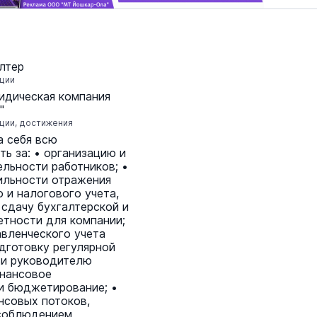
«Солдатики называли меня мам
Надя»: медсестра из Марий Эл 1
лтер
года спасала жизни в зоне СВО
ации
22 июня 11:00
идическая компания
"
ции, достижения
а себя всю
ть за: • организацию и
ельности работников; •
ильности отражения
 и налогового учета,
 сдачу бухгалтерской и
етности для компании;
авленческого учета
одготовку регулярной
ти руководителю
инансовое
и бюджетирование; •
Дефицит топлива на АЗС в Мари
нсовых потоков,
Эл вызван временной остановко
 соблюдением