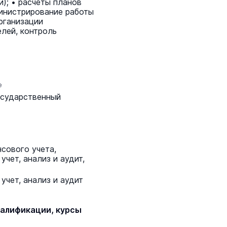
и); • расчеты планов
инистрирование работы
рганизации
елей, контроль
е
осударственный
сового учета,
учет, анализ и аудит,
учет, анализ и аудит
алификации, курсы