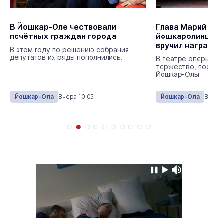
В Йошкар-Оле чествовали
Глава Марий Э
почётных граждан города
йошкаролинцев
вручил наград
В этом году по решению собрания
депутатов их ряды пополнились.
В театре оперы и
торжество, посв
Йошкар-Олы.
Йошкар-Ола
Вчера 10:05
Йошкар-Ола
Вчер