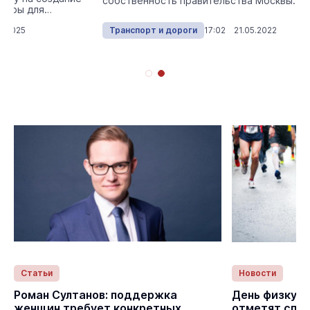
собственность правительства Москвы.
туры для
4.2025
Транспорт и дороги
17:02 21.05.2022
Статьи
Новости
с
Роман Султанов: поддержка
День физкуль
женщин требует конкретных
отметят спо