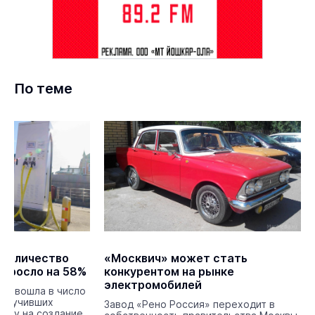
По теме
 количество
«Москвич» может стать
ыросло на 58%
конкурентом на рынке
электромобилей
ика вошла в число
получивших
Завод «Рено Россия» переходит в
жку на создание