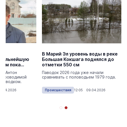
В Марий Эл уровень воды в реке
 дальнейшую
Большая Кокшага поднялся до
ком пока
отметки 550 см
лы Антон
Паводок 2026 года уже начали
о проводимой
сравнивать с половодьем 1979 года.
 паводком.
9.04.2026
Происшествия
12:05 09.04.2026