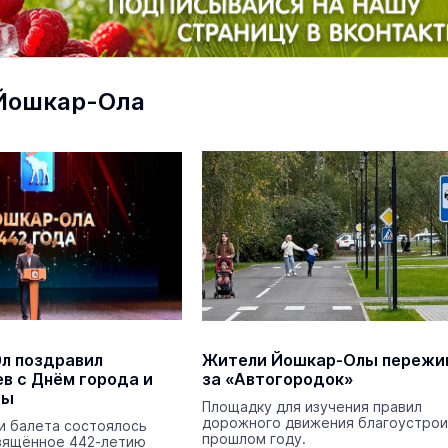
Йошкар-Ола
маев о премьере в театре
Как узнать на законных 
«Для меня не бывает
кто собственник недви
ектаклей»
Интервью
Эл поздравил
Жители Йошкар-Олы пережи
18 марта 11:05
в с Днём города и
за «Автогородок»
ды
Площадку для изучения правил
В марийском лесу засекли
дорожного движения благоустрои
и балета состоялось
бесшумную хищницу
прошлом году.
вящённое 442-летию