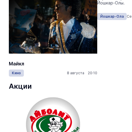
Йошкар-Олы.
Йошкар-Ола
Сегодня 10:05
Йошкар-Ола
Се
Майкл
Лида / Lid
Кино
8 августа 20:10
Концерты
Акции