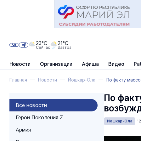
23°C
21°C
Сейчас
Завтра
Новости
Организации
Афиша
Видео
Ра
Главная
Новости
Йошкар-Ола
По факту масс
По факт
Все новости
возбужд
Герои Поколения Z
Йошкар-Ола
1
Армия