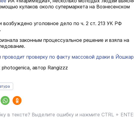
нее
ИА «МариМедиа», несколько молодых людей выясн
омощью кулаков около супермаркета на Вознесенском
и возбуждено уголовное дело по ч. 2 ст. 213 УК РФ
.
ризнала законным процессуальное решение и взяла на
ледование.
проводит проверку по факту массовой драки в Йошка
 photogenica, автор Rangizzz
атура
ку в тексте? Выделите ошибку и нажмите CTRL + ENT