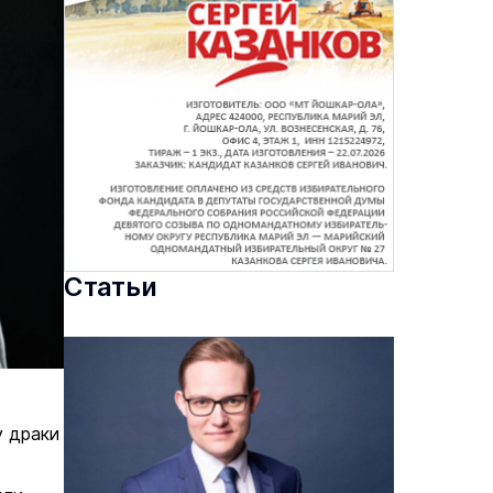
Статьи
у драки