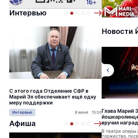
Интервью
Новости 
С этого года Отделение СФР в
Алексей Я
Марий Эл обеспечивает ещё одну
Шкетана: 
меру поддержки
лёгких сп
В Йошкар-Оле чествовали
Глава Марий 
Интервью
8 июня 15:30
Культура
почётных граждан города
йошкаролинце
Афиша
вручил награ
В этом году по решению собрания
депутатов их ряды пополнились.
В театре оперы 
торжество, пос