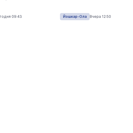
Экология
Вчера 
годня 09:43
Йошкар-Ола
Вчера 12:50
На ощупь. Путеводитель
a
лабиринту
26 августа 19:00
Город
Глава Марий Эл приехал к
активистам «Движения Первых»
центр «Радужный»
Наука и Образование
Сегодня 