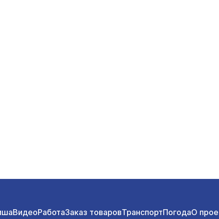
иша
Видео
Работа
Заказ товаров
Транспорт
Погода
О прое