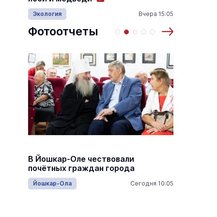
18:00
Происш
Экология
Вчера 15:05
Йошкар-Ола
17:10 06.08.2026
Йошка
Фотоотчеты
 по
Выставка «… И птичка вылетает II»
Музеи
9 августа
9 августа
Глава 
В Йошкар-Оле чествовали
 в
йошкар
почётных граждан города
вручил
Йошкар-Ола
Сегодня 10:05
10:20
Йошкар