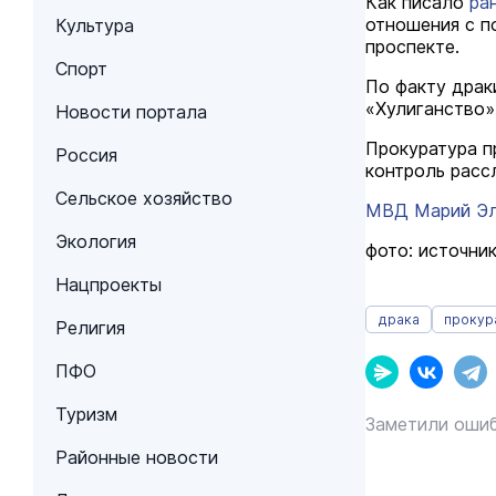
Как писало
ра
отношения с п
Культура
проспекте.
Спорт
По факту драк
«Хулиганство»
Новости портала
Прокуратура п
Россия
контроль расс
Сельское хозяйство
МВД Марий Эл 
Экология
фото: источник
Нацпроекты
драка
прокур
Религия
ПФО
Туризм
Заметили ошиб
Районные новости