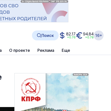
82.17
94.84
Поиск
16+
+0.76
+0.78
а
О проекте
Реклама
Еще
е