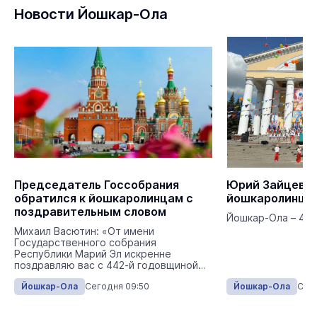
Новости Йошкар-Ола
Председатель Госсобрания
Юрий Зайцев п
обратился к йошкаролинцам с
йошкаролинцев
поздравительным словом
Йошкар-Ола – 442
Михаил Васютин: «От имени
Государственного собрания
Республики Марий Эл искренне
поздравляю вас с 442-й годовщиной
основания Йошкар-Олы!».
Йошкар-Ола
Сегодня 09:50
Йошкар-Ола
Сего