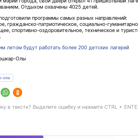
 мэрии города, свои двери открыл 41 пришкольный лаге
ванием. Отдыхом охвачены 4025 детей.
подготовили программы самых разных направлений:
е, гражданско-патриотическое, социально-гуманитарно
ее, спортивно-оздоровительное, техническое и турист
.
им летом будут работать более 200 детских лагерей
Йошкар-Олы
р-ола
ку в тексте? Выделите ошибку и нажмите CTRL + ENT