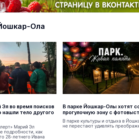
Йошкар-Ола
маев о премьере в театре
Как узнать на законных 
«Для меня не бывает
кто собственник недви
ектаклей»
 Эл во время поисков
В парке Йошкар-Олы хотят с
Интервью
о нашли тело другого
прогулочную зону с фотовыс
18 марта 11:05
В парке культуры и отдыха в Йошк
не перестают удивлять преображ
Алерт» Марий Эл
е подробности, как
го 28-летнего Ивана