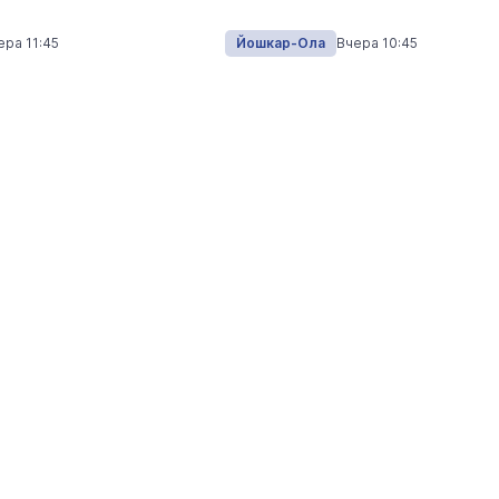
ера 11:45
Йошкар-Ола
Вчера 10:45
 Путеводитель по
Выставка «… И птичка вы
Музеи
7 августа
Налоговая служба Марий Эл
передала в зону СВО четыре
автомобиля
Видеоновости
3 августа 