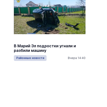
В Медв
В Марий Эл подростки угнали и
площад
разбили машину
рублей
16:05
Районные новости
Вчера 14:40
Спорт