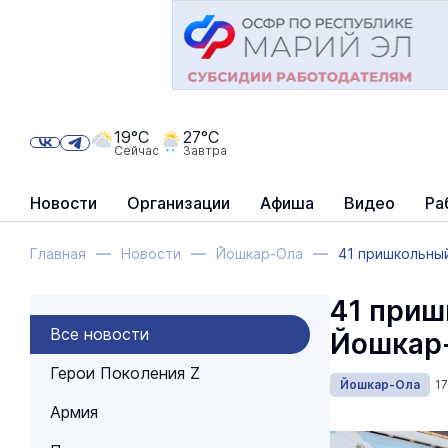
19°C
27°C
Сейчас
Завтра
Новости
Организации
Афиша
Видео
Ра
Главная
Новости
Йошкар-Ола
41 пришкольны
41 приш
Все новости
Йошкар
Герои Поколения Z
Йошкар-Ола
1
Армия