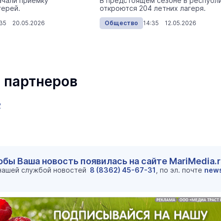
ачали приёмку
В предстоящем сезоне в республ
герей.
откроются 204 летних лагеря.
:35 20.05.2026
Общество
14:35 12.05.2026
 партнеров
2
обы Ваша новость появилась на сайте MariMedia.
 нашей службой новостей
8 (8362) 45-67-31
, по эл. почте
new