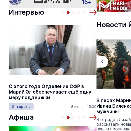
Интервью
Новости 
С этого года Отделение СФР в
Алексей Я
Марий Эл обеспечивает ещё одну
Шкетана: 
меру поддержки
лёгких сп
Фестиваль национальных культур
В лесах Марий
«Праздник дружбы и добра»
Ивана Биленк
Интервью
8 июня 15:30
Культура
пройдёт в Йошкар-Оле
мужчины
Афиша
Мероприятие приурочено к 442-летию
В отряде «Лиза
марийской столицы.
рассказали новы
нашли пропавше