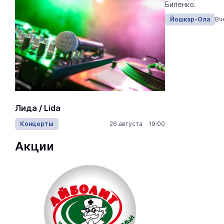
Биленко.
Йошкар-Ола
Вчера 13:50
Йошкар-Ола
Вч
На ощупь.
Лида / Lida
лабиринту
Концерты
26 августа 19:00
Город
Акции