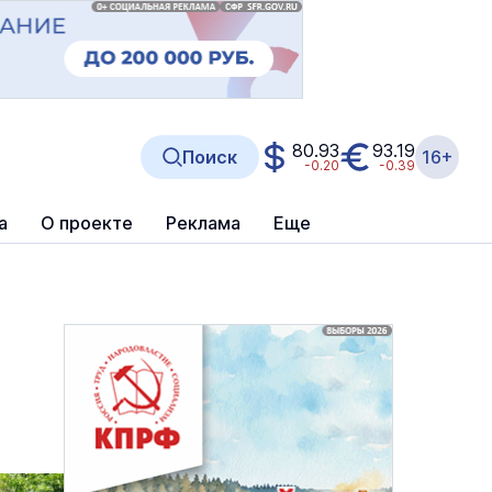
80.93
93.19
Поиск
16+
-0.20
-0.39
а
О проекте
Реклама
Еще