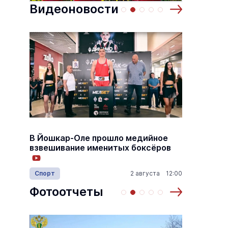
Видеоновости
Йошкар-Ола
15:35 04.08.2026
Йошка
летает II»
Там же, тогда же
7 августа
Концерты
6 декабря 19:00
В Йошкар-Оле прошло медийное
В Йошк
взвешивание именитых боксёров
сборни
герое
14:20
Спорт
2 августа 12:00
Армия
Фотоотчеты