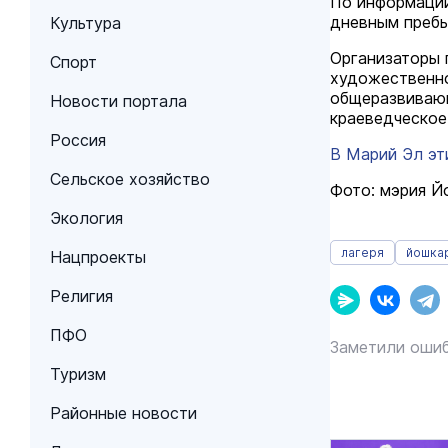
По информации
дневным пребы
Культура
Организаторы 
Спорт
художественно
общеразвивающ
Новости портала
краеведческое
Россия
В Марий Эл эт
Сельское хозяйство
Фото: мэрия 
Экология
лагеря
йошка
Нацпроекты
Религия
ПФО
Заметили ошиб
Туризм
Районные новости