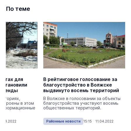
По теме
естах для
В рейтинговое голосование за
установили
благоустройство в Волжске
 стенды
выдвинуто восемь территорий
риториях,
В Волжске в голосовании за объекты
устроены в этом
благоустройства участвуют восемь
т информационные
общественных территорий.
2.04.2022
Районные новости
15:15 11.04.2022