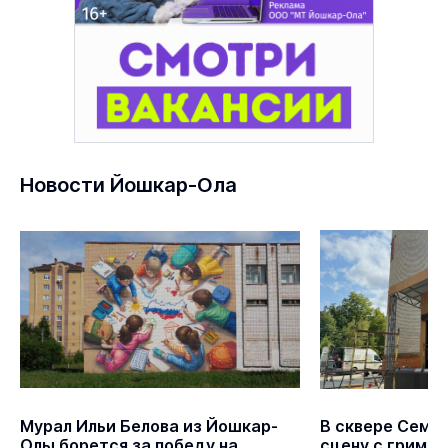
Новости Йошкар-Ола
Мурал Ильи Белова из Йошкар-
В сквере Семё
Олы борется за победу на
сцену с гримё