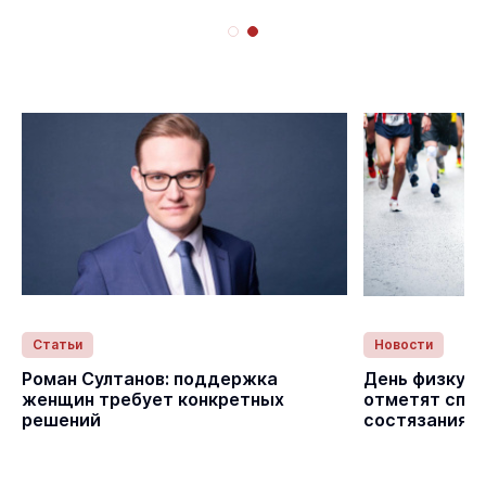
Статьи
Новости
с
Роман Султанов: поддержка
День физкуль
женщин требует конкретных
отметят спо
решений
состязаниям