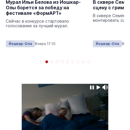
Мурал Ильи Белова из Йошкар-
В сквере Семё
Олы борется за победу на
сцену с гримё
фестивале «ФормАРТ»
В сквере Семёнов
монтировать сцен
Сейчас в конкурсе стартовало
голосование за лучший мурал.
Йошкар-Ола
Вчера 17:10
Йошкар-Ола
Вчер