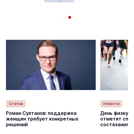
Статьи
Новости
с
Роман Султанов: поддержка
День физкуль
женщин требует конкретных
отметят спо
решений
состязаниям