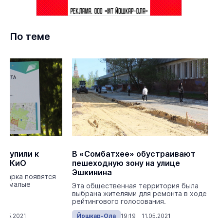
По теме
ступили к
В «Сомбатхее» обустраивают
 ЦПКиО
пешеходную зону на улице
Эшкинина
и парка появятся
 и малые
Эта общественная территория была
ы.
выбрана жителями для ремонта в ходе
рейтингового голосования.
8.05.2021
Йошкар-Ола
19:19 11.05.2021