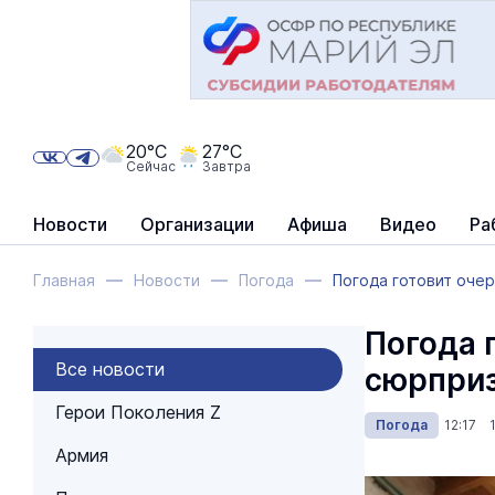
20°C
27°C
Сейчас
Завтра
Новости
Организации
Афиша
Видео
Ра
Главная
Новости
Погода
Погода готовит оче
Погода 
Все новости
сюрпри
Герои Поколения Z
Погода
12:17 1
Армия