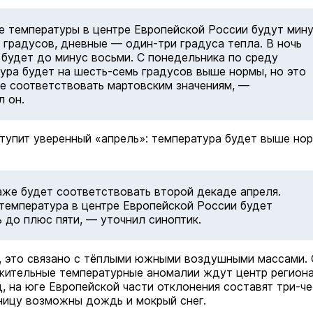
 температуры в центре Европейской России будут мин
 градусов, дневные — один-три градуса тепла. В ночь
 будет до минус восьми. С понедельника по среду
ура будет на шесть-семь градусов выше нормы, но это
е соответствовать мартовским значениям, —
л он.
ступит уверенный «апрель»: температура будет выше но
.
же будет соответствовать второй декаде апреля.
температура в центре Европейской России будет
 до плюс пяти, — уточнил синоптик.
, это связано с тёплыми южными воздушными массами.
ительные температурные аномалии ждут центр региона
д, на юге Европейской части отклонения составят три-ч
тницу возможны дождь и мокрый снег.