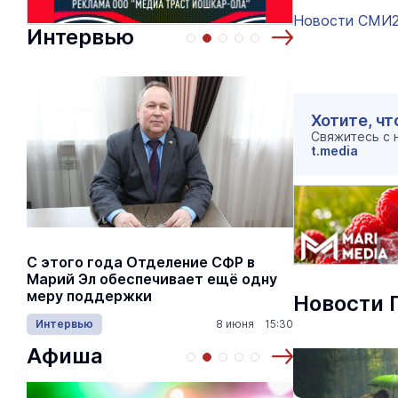
Новости СМИ
Интервью
Хотите, чт
Свяжитесь с
t.media
С этого года Отделение СФР в
Алексей Я
Марий Эл обеспечивает ещё одну
Шкетана: 
меру поддержки
лёгких сп
Новости 
Интервью
8 июня 15:30
Культура
Афиша