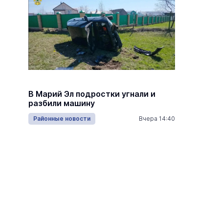
В Медв
В Марий Эл подростки угнали и
площад
разбили машину
рублей
16:05
Районные новости
Вчера 14:40
Спорт