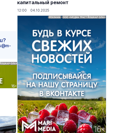
капитальный ремонт
12:00 04.10.2025
ru?
s@m-
основаниях,
Василий Дубровин: как продлить
жимости
мужское долголетие
16 марта 17:00
Здоровье и медицина
19 февраля 15:55