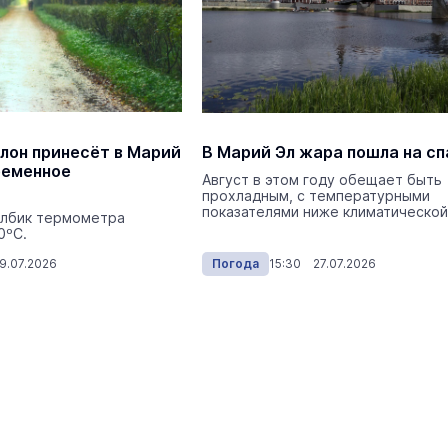
лон принесёт в Марий
В Марий Эл жара пошла на с
ременное
Август в этом году обещает быть
прохладным, с температурными
 Путеводитель по
показателями ниже климатической
Выставка «… И птичка вы
олбик термометра
0ºС.
Музеи
7 августа
9.07.2026
Погода
15:30 27.07.2026
Налоговая служба Марий Эл
передала в зону СВО четыре
автомобиля
Видеоновости
3 августа 