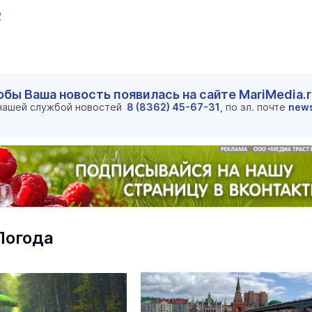
2
обы Ваша новость появилась на сайте MariMedia.
 нашей службой новостей
8 (8362) 45-67-31
, по эл. почте
new
маев о премьере в театре
Как узнать на законных 
«Для меня не бывает
кто собственник недви
ектаклей»
Погода
Интервью
18 марта 11:05