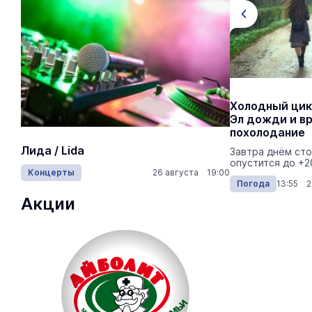
В Марий Эл первая декада августа
Холодный цик
будет жаркой
Эл дожди и в
похолодание
Температура воздуха в дневные часы
На ощупь.
Лида / Lida
будет в пределах 25–28 градусов выше
Завтра днём ст
лабиринту
нуля.
опустится до +2
Концерты
26 августа 19:00
Город
Погода
09:37 03.08.2026
Погода
13:55 2
Акции