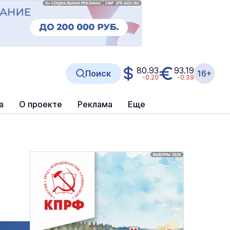
80.93
93.19
Поиск
16+
-0.20
-0.39
а
О проекте
Реклама
Еще