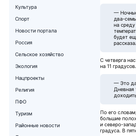
Культура
— Ночные
Спорт
два-семь
на среду
Новости портала
температ
будет ещ
Россия
рассказа
Сельское хозяйство
С четверга на
Экология
на 11 градусов
Нацпроекты
— Это да
Дневная 
Религия
доходить
ПФО
По его словам
Туризм
большие полож
и северо-запа
Районные новости
градуса. В пя