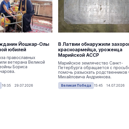
ажданин Йошкар-Олы
В Латвии обнаружили захоро
вой юбилей
красноармейца, уроженца
Марийской АССР
юза православных
 Путеводитель по
Выставка «… И птичка вы
или ветерана Великой
Марийское землячество Санкт-
войны Бориса
Петербурга обращается с просьб
чарова.
Музеи
помочь разыскать родственников
7 августа
Михайловича Андриянова.
Налоговая служба Марий Эл
передала в зону СВО четыре
16:35 29.07.2026
Великая Победа
15:45 14.07.2026
автомобиля
Видеоновости
3 августа 