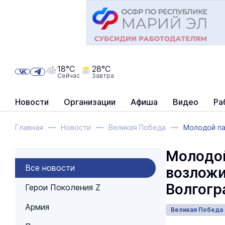
18°C
28°C
Сейчас
Завтра
Новости
Организации
Афиша
Видео
Ра
Главная
Новости
Великая Победа
Молодой па
Молодой
Все новости
возложи
Волгогр
Герои Поколения Z
Армия
Великая Победа