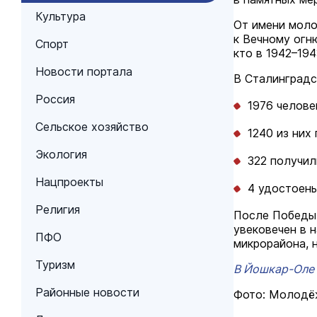
Культура
От имени моло
к Вечному огн
Спорт
кто в 1942–19
Новости портала
В Сталинградс
Россия
1976 челове
Сельское хозяйство
1240 из них 
Экология
322 получил
Нацпроекты
4 удостоены
Религия
После Победы 
увековечен в 
ПФО
микрорайона, 
Туризм
В Йошкар-Оле 
Районные новости
Фото: Молодё