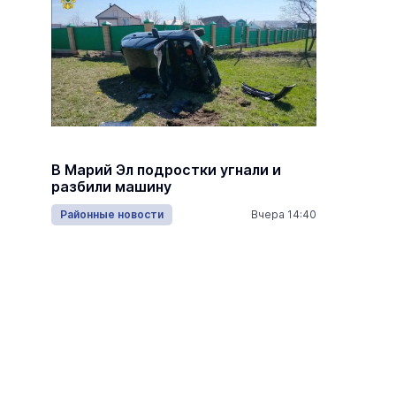
В Медв
В Марий Эл подростки угнали и
площад
разбили машину
рублей
16:05
Районные новости
Вчера 14:40
Спорт