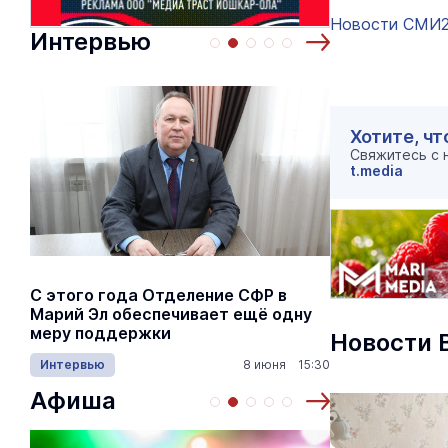
Новости СМИ
Интервью
Хотите, чт
Свяжитесь с
t.media
С этого года Отделение СФР в
Алексей Я
Марий Эл обеспечивает ещё одну
Шкетана: 
меру поддержки
лёгких сп
Новости 
Интервью
8 июня 15:30
Культура
Афиша