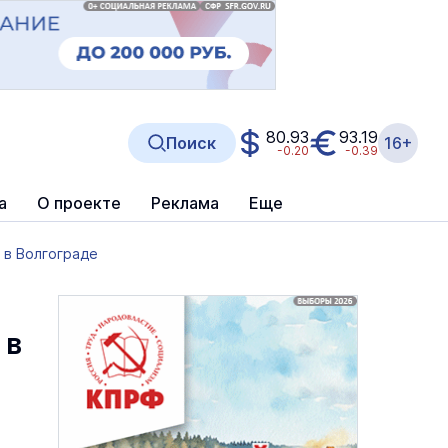
80.93
93.19
Поиск
16+
-0.20
-0.39
а
О проекте
Реклама
Еще
 в Волгограде
 в