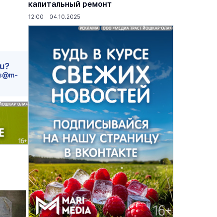
капитальный ремонт
12:00 04.10.2025
ru?
s@m-
основаниях,
Василий Дубровин: как продлить
жимости
мужское долголетие
16 марта 17:00
Здоровье и медицина
19 февраля 15:55