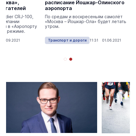
осква»,
расписание Йошкар-Олинского
двигателей
аэропорта
ardier CRJ-100,
По средам и воскресеньям самолёт
компании
«Москва – Йошкар-Ола» будет летать
лся в «Аэропорту
утром.
ном режиме.
 15.09.2021
Транспорт и дороги
11:31 01.06.2021