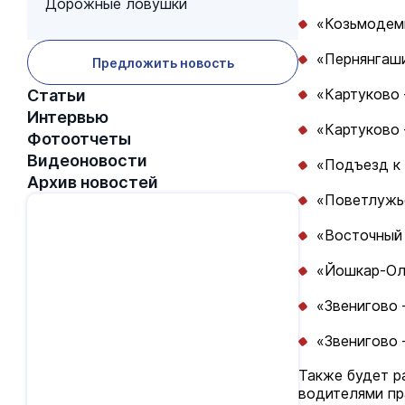
Дорожные ловушки
«Козьмодемь
«Пернянгаши
Предложить новость
«Картуково 
Статьи
Интервью
«Картуково 
Фотоотчеты
Видеоновости
«Подъезд к 
Архив новостей
«Поветлужье
«Восточный 
«Йошкар-Ола
«Звенигово 
«Звенигово 
Также будет р
водителями пр