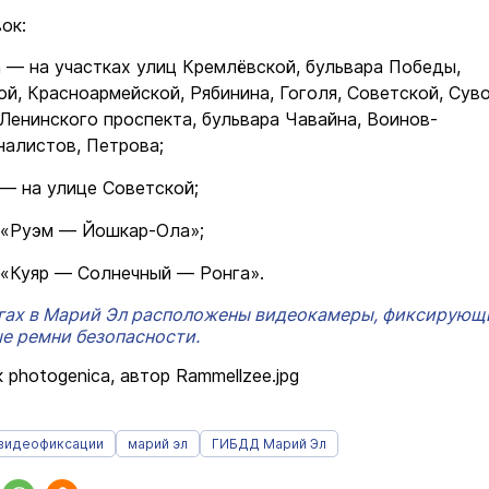
ок:
— на участках улиц Кремлёвской, бульвара Победы,
й, Красноармейской, Рябинина, Гоголя, Советской, Сув
Ленинского проспекта, бульвара Чавайна, Воинов-
алистов, Петрова;
— на улице Советской;
 «Руэм — Йошкар-Ола»;
 «Куяр — Солнечный — Ронга».
огах в Марий Эл расположены видеокамеры, фиксирующ
е ремни безопасности.
 photogenica, автор Rammellzee.jpg
видеофиксации
марий эл
ГИБДД Марий Эл