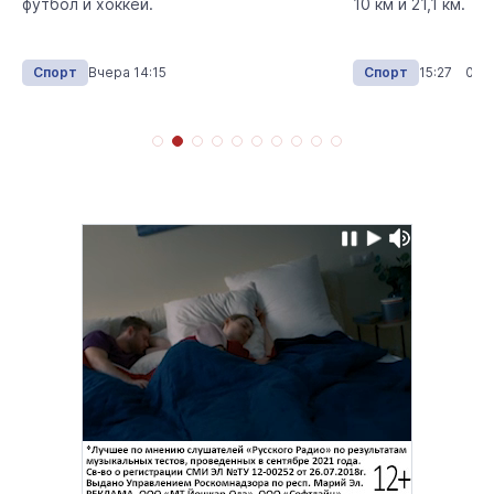
футбол и хоккей.
10 км и 21,1 км.
Спорт
Вчера 14:15
Спорт
15:27 04.