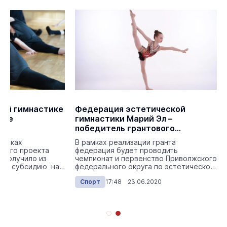
ной гимнастике
Федерация эстетической
ное
гимнастики Марий Эл –
победитель грантового
направления
рамках
В рамках реализации гранта
ьного проекта
федерация будет проводить
 получило из
чемпионат и первенство Приволжского
та субсидию на
федерального округа по эстетической
гимнастике в Йошкар-Оле.
020
Спорт
17:48 23.06.2020