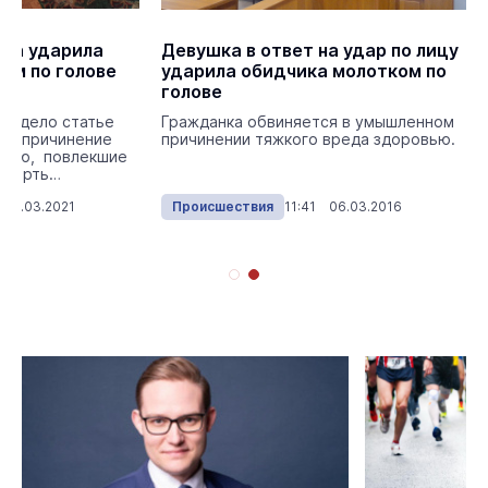
на ударила
Девушка в ответ на удар по лицу
ом по голове
ударила обидчика молотком по
голове
ое дело статье
Гражданка обвиняется в умышленном
ое причинение
причинении тяжкого вреда здоровью.
овью, повлекшие
смерть
 02.03.2021
Происшествия
11:41 06.03.2016