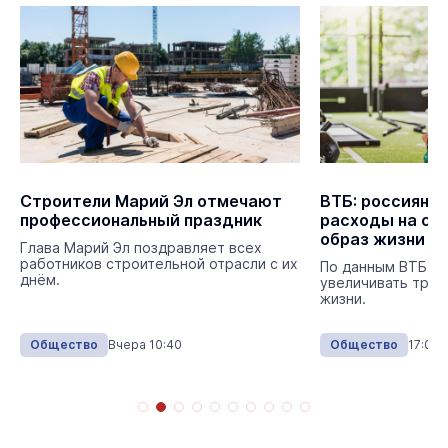
Строители Марий Эл отмечают
ВТБ: россияне
профессиональный праздник
расходы на сп
образ жизни
Глава Марий Эл поздравляет всех
работников строительной отрасли с их
По данным ВТБ, 
днём.
увеличивать трат
жизни.
Общество
Вчера 10:40
Общество
17:00