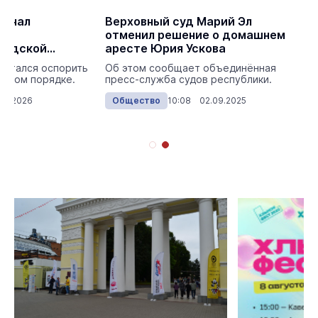
изнал
Верховный суд Марий Эл
у
отменил решение о домашнем
родской
аресте Юрия Ускова
пытался оспорить
Об этом сообщает объединённая
ебном порядке.
пресс-служба судов республики.
02.2026
Общество
10:08 02.09.2025