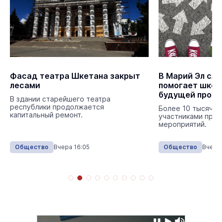
Фасад театра Шкетана закрыт
В Марий Эл сл
лесами
помогает школ
будущей проф
В здании старейшего театра
республики продолжается
Более 10 тысяч ш
капитальный ремонт.
участниками про
мероприятий.
Общество
Вчера 16:05
Общество
Вчера 