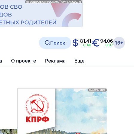
81.41
94.06
Поиск
16+
+0.48
+0.87
а
О проекте
Реклама
Еще