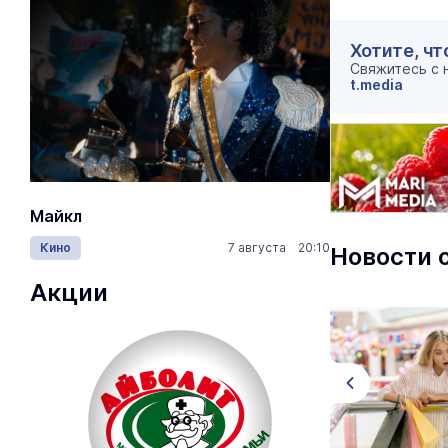
Хотите, чт
Свяжитесь с
t.media
Майкл
Лида / Lid
Кино
7 августа 20:10
Концерты
Новости 
Акции