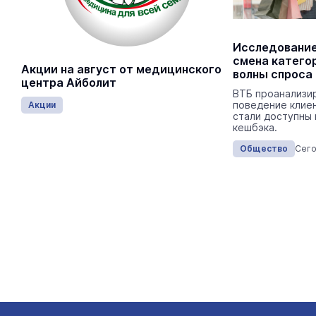
Выпускники ведомственных вузов
Исследование
МЧС прибыли в Марий Эл
смена катего
Акции на август от медицинского
волны спроса
В личном составе ГУ МЧС по Марий Эл
центра Айболит
пополнение.
ВТБ проанализи
поведение клиен
Акции
стали доступны 
кешбэка.
Общество
Сегодня 16:05
Общество
Сего