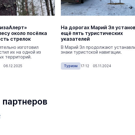
В Йошкар-Оле в
ЛизаАлерт»
На дорогах Марий Эл устано
Царевококшайском Кремле
лесу около посёлка
ещё пять туристических
проходит военно-спортивное
сть стрелок
указателей
многоборье
Армия
Сегодня 
ятельно изготовил
В Марий Эл продолжают устанавл
стил их на одной из
знаки туристской навигации.
ых территорий.
1 06.12.2025
Туризм
17:12 05.11.2024
маев о премьере в театре
Как узнать на законных 
«Для меня не бывает
кто собственник недви
 партнеров
ектаклей»
Интервью
18 марта 11:05
2
Волжский реабилитационный