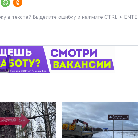
ку в тексте? Выделите ошибку и нажмите CTRL + ENT