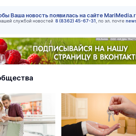
центр посетили два министра
Наука и Образование
Сегодня 
обы Ваша новость появилась на сайте MariMedia.
 нашей службой новостей
8 (8362) 45-67-31
, по эл. почте
new
На ощупь. Путеводитель
a
лабиринту
26 августа 19:00
общества
Город