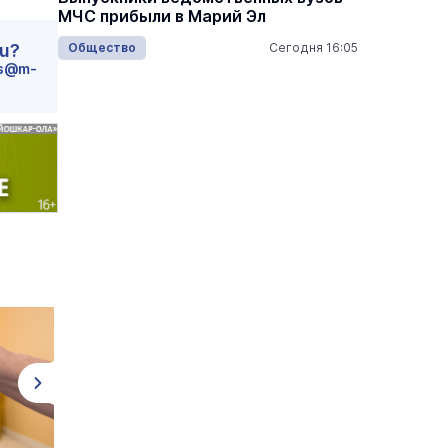
МЧС прибыли в Марий Эл
кипят 
18:05
Общество
Сегодня 16:05
Наука и
ru?
s@m-
 по
Выставка «… И птичка вылетает II»
Музеи
7 августа
7 августа