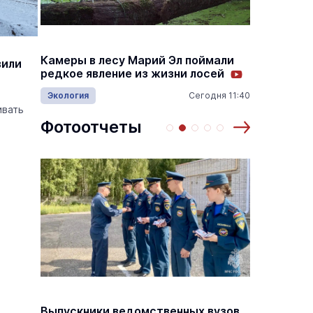
Налого
Камеры в лесу Марий Эл поймали
вили
переда
редкое явление из жизни лосей
автом
Экология
Сегодня 11:40
14:55
Видеон
ивать
Фотоотчеты
основаниях,
Василий Дубровин: как продлить
жимости
мужское долголетие
16 марта 17:00
Здоровье и медицина
19 февраля 15:55
Выпускники ведомственных вузов
В Йошк