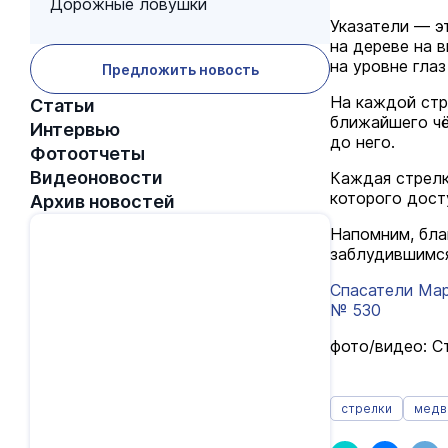
Дорожные ловушки
Указатели — э
на дереве на 
на уровне глаз
Предложить новость
На каждой стр
Статьи
ближайшего чё
Интервью
до него.
Фотоотчеты
Видеоновости
Каждая стрелк
которого дос
Архив новостей
Напомним, бла
заблудившимся
Спасатели Мар
№ 530
фото/видео: С
стрелки
медв