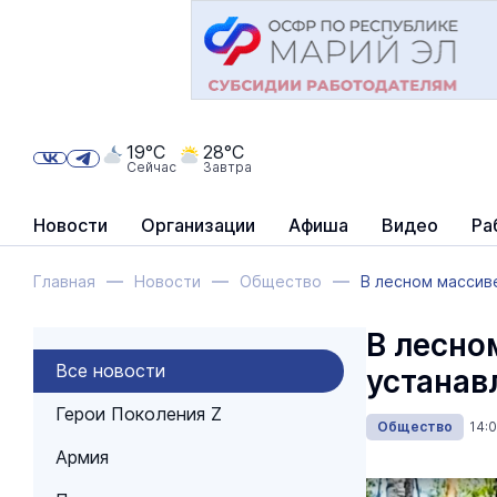
19°C
28°C
Сейчас
Завтра
Новости
Организации
Афиша
Видео
Ра
Главная
Новости
Общество
В лесном массив
В лесно
Все новости
устанав
Герои Поколения Z
Общество
14:
Армия