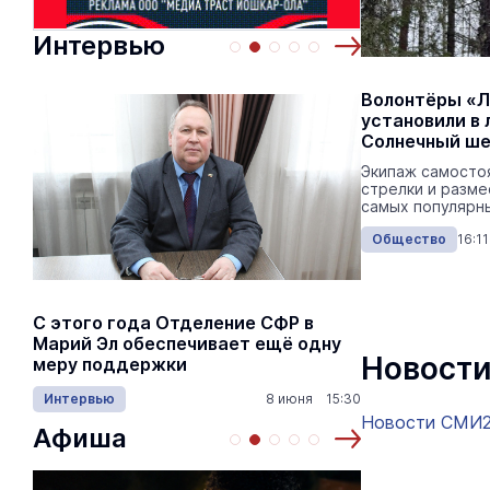
Интервью
Волонтёры «
установили в 
Солнечный ше
Экипаж самосто
стрелки и разме
самых популярн
Общество
16:1
С этого года Отделение СФР в
Алексей Я
Марий Эл обеспечивает ещё одну
Шкетана: 
Новости
меру поддержки
лёгких сп
Интервью
8 июня 15:30
Культура
Новости СМИ
Афиша