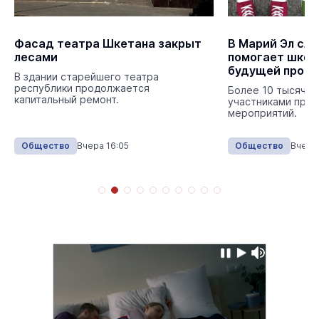
Фасад театра Шкетана закрыт
В Марий Эл сл
лесами
помогает школ
будущей проф
В здании старейшего театра
республики продолжается
Более 10 тысяч ш
капитальный ремонт.
участниками про
мероприятий.
Общество
Вчера 16:05
Общество
Вчера 