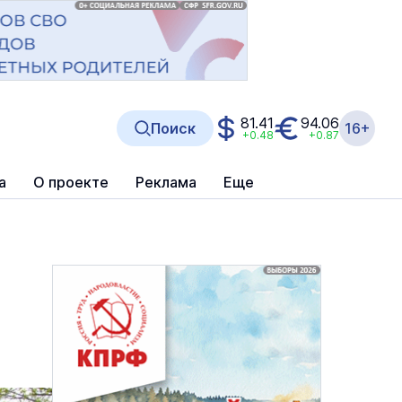
81.41
94.06
Поиск
16+
+0.48
+0.87
а
О проекте
Реклама
Еще