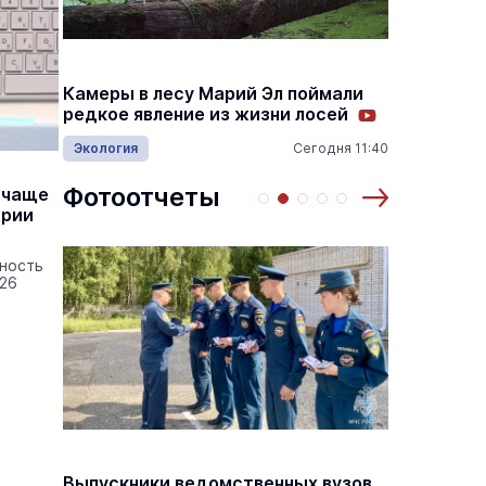
Налого
Камеры в лесу Марий Эл поймали
переда
редкое явление из жизни лосей
автом
Экология
Сегодня 11:40
14:55
Видеон
Фотоотчеты
 чаще
арии
вность
026
основаниях,
Василий Дубровин: как продлить
жимости
мужское долголетие
16 марта 17:00
Здоровье и медицина
19 февраля 15:55
Выпускники ведомственных вузов
В Йошк