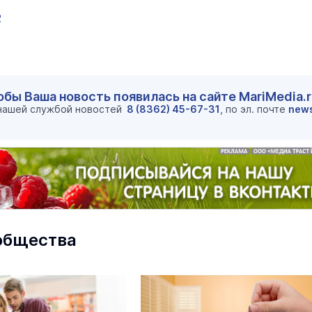
центр посетили два министра
2
Наука и Образование
Сегодня 
обы Ваша новость появилась на сайте MariMedia.
 нашей службой новостей
8 (8362) 45-67-31
, по эл. почте
new
На ощупь. Путеводитель
a
лабиринту
26 августа 19:00
Город
общества