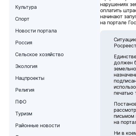
нарушениях зе
Культура
оплатить штра
начинают запу
Спорт
на портале Гос
Новости портала
Ситуацию
Россия
Росреес
Сельское хозяйство
Единстве
должен б
Экология
земельно
назначен
Нацпроекты
подписан
использо
Религия
печатью 
ПФО
Постанов
рассмотр
Туризм
письмом 
на порта
Районные новости
Ни в кое