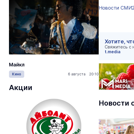
Новости СМИ
Хотите, чт
Свяжитесь с
t.media
Майкл
Лида / Lid
Кино
6 августа 20:10
Концерты
Акции
Новости 