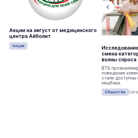
Акции на август от медицинского
центра Айболит
Акции
Выпускники ведомственных вузов
Исследование
МЧС прибыли в Марий Эл
смена катего
волны спроса
В личном составе ГУ МЧС по Марий Эл
пополнение.
ВТБ проанализи
поведение клиен
стали доступны 
кешбэка.
Общество
Сегодня 16:05
Общество
Сего