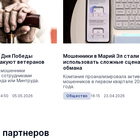
В Йошкар-Оле в
Царевококшайском Кремле
проходит военно-спортивное
многоборье
Армия
Сегодня 
 Дня Победы
Мошенники в Марий Эл стали
акуют ветеранов
использовать сложные сцен
обмана
 мошенники
 сотрудниками
Компания проанализировала акти
да или Минтруда.
мошенников в первом квартале 2
года.
маев о премьере в театре
Как узнать на законных 
14:50 05.05.2026
Общество
16:15 23.04.2026
«Для меня не бывает
кто собственник недви
ектаклей»
Интервью
18 марта 11:05
 партнеров
Волжский реабилитационный