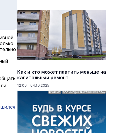
тивной
только
ательно
чный
Как и кто может платить меньше на
капитальный ремонт
общать
или
12:00 04.10.2025
ишился