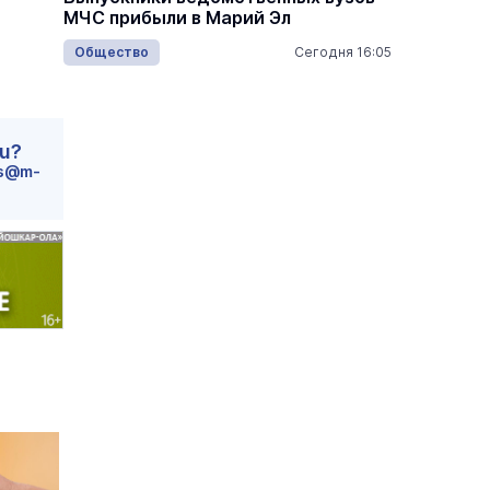
МЧС прибыли в Марий Эл
кипят 
18:05
Общество
Сегодня 16:05
Наука и
ru?
s@m-
 по
Выставка «… И птичка вылетает II»
Музеи
7 августа
7 августа