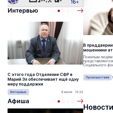
Интервью
В преддверии
мошенники ат
Пожилым людям
представляются
Социального фон
С этого года Отделение СФР в
Алексей Я
Происшествия
Марий Эл обеспечивает ещё одну
Шкетана: 
меру поддержки
лёгких сп
Интервью
8 июня 15:30
Культура
Афиша
Новости