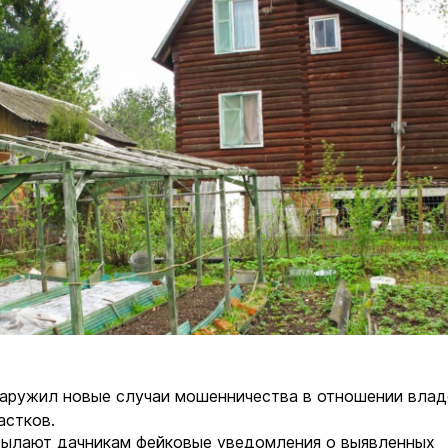
аружил новые случаи мошенничества в отношении вла
астков.
ылают дачникам фейковые уведомления о выявленных