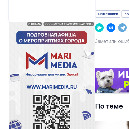
мошенники
ро
Заметили ошиб
По теме